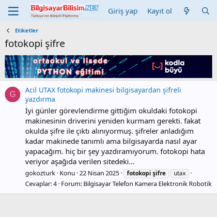
Giriş yap
Kayıt ol
Etiketler
fotokopi şifre
Acil UTAX fotokopi makinesi bilgisayardan şifreli
G
yazdırma
İyi günler görevlendirme gittiğim okuldaki fotokopi
makinesinin driverini yeniden kurmam gerekti. fakat
okulda şifre ile çıktı alınıyormuş. şifreler anladığım
kadar makinede tanımlı ama bilgisayarda nasıl ayar
yapacağım. hiç bir şey yazdıramıyorum. fotokopi hata
veriyor aşağıda verilen sitedeki...
gokozturk
Konu
22 Nisan 2025
fotokopi
şifre
utax
Cevaplar: 4
Forum:
Bilgisayar Telefon Kamera Elektronik Robotik