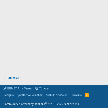
Etiketler
BBNET Ana Tema
Türkçe
İletişim
Şartlar ve kurallar
Gizlilik politikası
Yardım
R
S
S
®
Community platform by XenForo
© 2010-2026 XenForo Ltd.