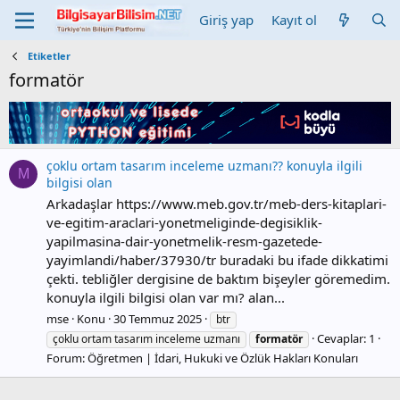
Giriş yap
Kayıt ol
Etiketler
formatör
çoklu ortam tasarım inceleme uzmanı?? konuyla ilgili
M
bilgisi olan
Arkadaşlar https://www.meb.gov.tr/meb-ders-kitaplari-
ve-egitim-araclari-yonetmeliginde-degisiklik-
yapilmasina-dair-yonetmelik-resm-gazetede-
yayimlandi/haber/37930/tr buradaki bu ifade dikkatimi
çekti. tebliğler dergisine de baktım bişeyler göremedim.
konuyla ilgili bilgisi olan var mı? alan...
mse
Konu
30 Temmuz 2025
btr
Cevaplar: 1
çoklu ortam tasarım inceleme uzmanı
formatör
Forum:
Öğretmen | İdari, Hukuki ve Özlük Hakları Konuları