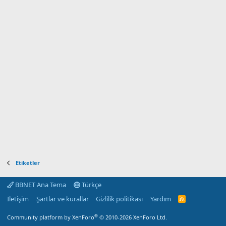
Etiketler
BBNET Ana Tema
Türkçe
İletişim
Şartlar ve kurallar
Gizlilik politikası
Yardım
R
S
S
®
Community platform by XenForo
© 2010-2026 XenForo Ltd.