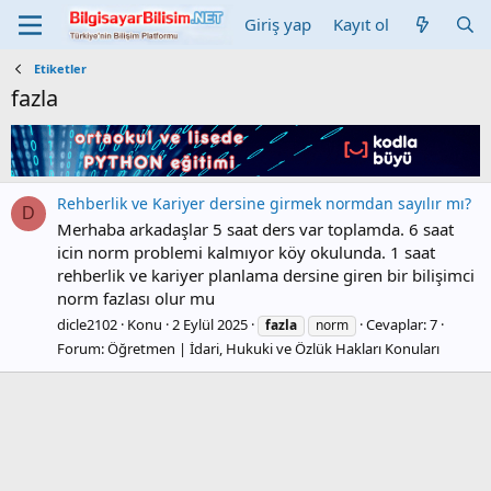
Giriş yap
Kayıt ol
Etiketler
fazla
Rehberlik ve Kariyer dersine girmek normdan sayılır mı?
D
Merhaba arkadaşlar 5 saat ders var toplamda. 6 saat
icin norm problemi kalmıyor köy okulunda. 1 saat
rehberlik ve kariyer planlama dersine giren bir bilişimci
norm fazlası olur mu
dicle2102
Konu
2 Eylül 2025
Cevaplar: 7
fazla
norm
Forum:
Öğretmen | İdari, Hukuki ve Özlük Hakları Konuları