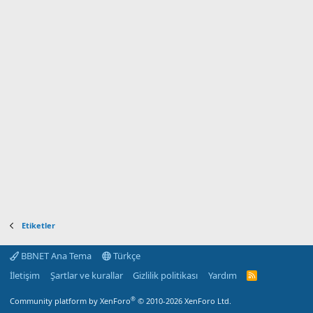
Etiketler
BBNET Ana Tema
Türkçe
İletişim
Şartlar ve kurallar
Gizlilik politikası
Yardım
R
S
S
®
Community platform by XenForo
© 2010-2026 XenForo Ltd.