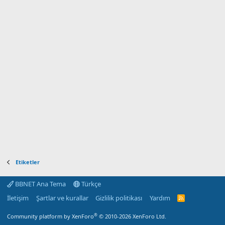
Etiketler
BBNET Ana Tema
Türkçe
İletişim
Şartlar ve kurallar
Gizlilik politikası
Yardım
R
S
S
®
Community platform by XenForo
© 2010-2026 XenForo Ltd.