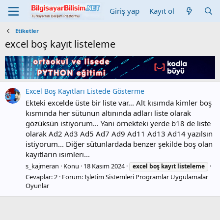
Giriş yap
Kayıt ol
Etiketler
excel boş kayıt listeleme
Excel Boş Kayıtları Listede Gösterme
Ekteki excelde üste bir liste var... Alt kısımda kimler boş
kısmında her sütunun altınında adları liste olarak
gözüksün istiyorum... Yani örnekteki yerde b18 de liste
olarak Ad2 Ad3 Ad5 Ad7 Ad9 Ad11 Ad13 Ad14 yazılsın
istiyorum... Diğer sütunlardada benzer şekilde boş olan
kayıtların isimleri...
s_kajmeran
Konu
18 Kasım 2024
excel
boş
kayıt
listeleme
Cevaplar: 2
Forum:
İşletim Sistemleri Programlar Uygulamalar
Oyunlar