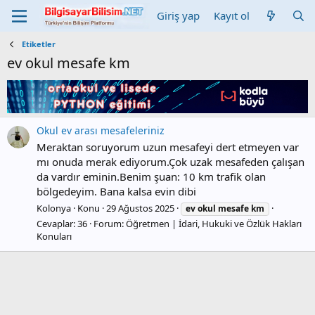
Giriş yap
Kayıt ol
Etiketler
ev okul mesafe km
Okul ev arası mesafeleriniz
Meraktan soruyorum uzun mesafeyi dert etmeyen var
mı onuda merak ediyorum.Çok uzak mesafeden çalışan
da vardır eminin.Benim şuan: 10 km trafik olan
bölgedeyim. Bana kalsa evin dibi
Kolonya
Konu
29 Ağustos 2025
ev
okul
mesafe
km
Cevaplar: 36
Forum:
Öğretmen | İdari, Hukuki ve Özlük Hakları
Konuları