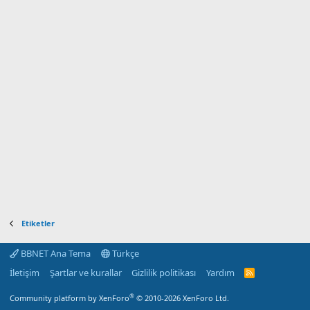
Etiketler
BBNET Ana Tema
Türkçe
İletişim
Şartlar ve kurallar
Gizlilik politikası
Yardım
R
S
S
®
Community platform by XenForo
© 2010-2026 XenForo Ltd.