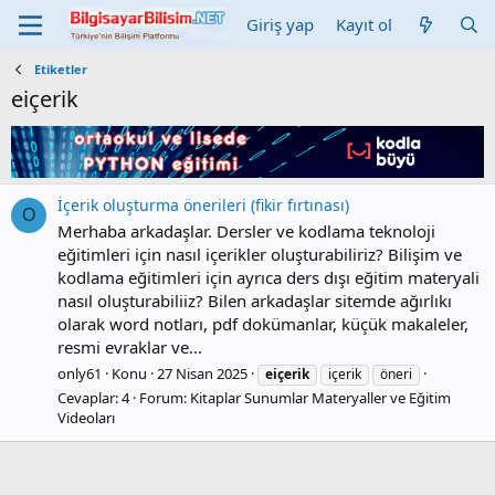
Giriş yap
Kayıt ol
Etiketler
eiçerik
İçerik oluşturma önerileri (fikir fırtınası)
O
Merhaba arkadaşlar. Dersler ve kodlama teknoloji
eğitimleri için nasıl içerikler oluşturabiliriz? Bilişim ve
kodlama eğitimleri için ayrıca ders dışı eğitim materyali
nasıl oluşturabiliiz? Bilen arkadaşlar sitemde ağırlıkı
olarak word notları, pdf dokümanlar, küçük makaleler,
resmi evraklar ve...
only61
Konu
27 Nisan 2025
eiçerik
içerik
öneri
Cevaplar: 4
Forum:
Kitaplar Sunumlar Materyaller ve Eğitim
Videoları