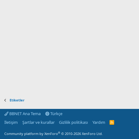
Etiketler
BBNET Ana Tema
Türkçe
İletişim
Şartlar ve kurallar
Gizlilik politikası
Yardım
R
S
S
®
Community platform by XenForo
© 2010-2026 XenForo Ltd.