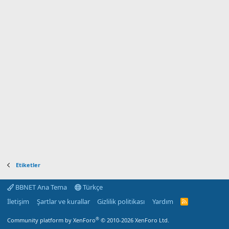
Etiketler
BBNET Ana Tema
Türkçe
İletişim
Şartlar ve kurallar
Gizlilik politikası
Yardım
R
S
S
®
Community platform by XenForo
© 2010-2026 XenForo Ltd.