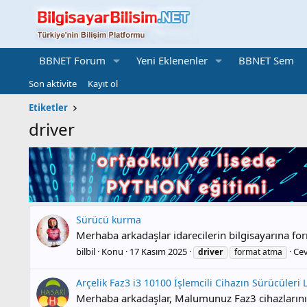
BBNET Forum
Yeni Eklenenler
BBNET Sem
Son aktivite
Kayıt ol
Etiketler
driver
Sürücü kurma
Merhaba arkadaşlar idarecilerin bilgisayarına for
bilbil
Konu
17 Kasım 2025
Cev
driver
format atma
Arçelik Faz3 i3 10100 İşlemcili Cihazın Sürücüleri 
Merhaba arkadaşlar, Malumunuz Faz3 cihazlarının