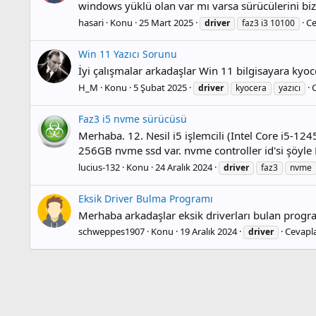
windows yüklü olan var mı varsa sürücülerini bizi
hasari
Konu
25 Mart 2025
Ce
driver
faz3 i3 10100
Win 11 Yazıcı Sorunu
İyi çalışmalar arkadaşlar Win 11 bilgisayara kyoc
H_M
Konu
5 Şubat 2025
C
driver
kyocera
yazıcı
Faz3 i5 nvme sürücüsü
Merhaba. 12. Nesil i5 işlemcili (Intel Core i5
256GB nvme ssd var. nvme controller id'si ş
lucius-132
Konu
24 Aralık 2024
driver
faz3
nvme
Eksik Driver Bulma Programı
Merhaba arkadaşlar eksik driverları bulan progra
schweppes1907
Konu
19 Aralık 2024
Cevapla
driver