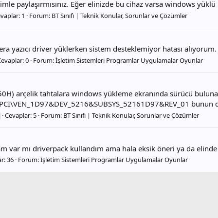
mle paylaşırmısınız. Eğer elinizde bu cihaz varsa windows yüklü i
vaplar: 1
Forum:
BT Sınıfı | Teknik Konular, Sorunlar ve Çözümler
era yazıcı driver yüklerken sistem desteklemiyor hatası alıyorum. 
evaplar: 0
Forum:
İşletim Sistemleri Programlar Uygulamalar Oyunlar
-12450H) arçelik tahtalara windows yükleme ekranında sürücü bul
öyle PCI\VEN_1D97&DEV_5216&SUBSYS_52161D97&REV_01 bunun dri
Cevaplar: 5
Forum:
BT Sınıfı | Teknik Konular, Sorunlar ve Çözümler
m var mı driverpack kullandım ama hala eksik öneri ya da elinde 
r: 36
Forum:
İşletim Sistemleri Programlar Uygulamalar Oyunlar