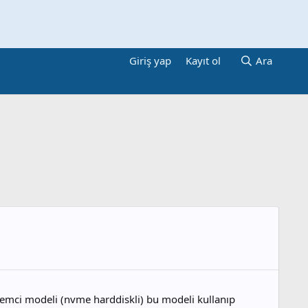
Giriş yap
Kayıt ol
Ara
lemci modeli (nvme harddiskli) bu modeli kullanıp