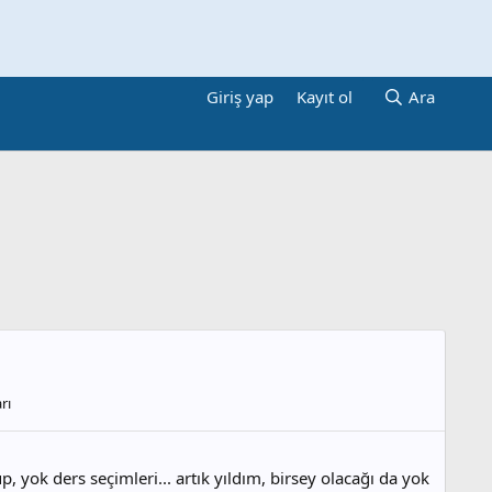
Giriş yap
Kayıt ol
Ara
rı
, yok ders seçimleri... artık yıldım, birsey olacağı da yok