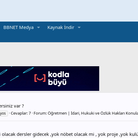
BBNET Medya
Kaynak İndir
rsiniz var ?
Cevaplar: 7
Forum:
Öğretmen | İdari, Hukuki ve Özlük Hakları Konula
yos
 olacak dersler gidecek ,yok nöbet olacak mi , yok proje ,yok kulüp