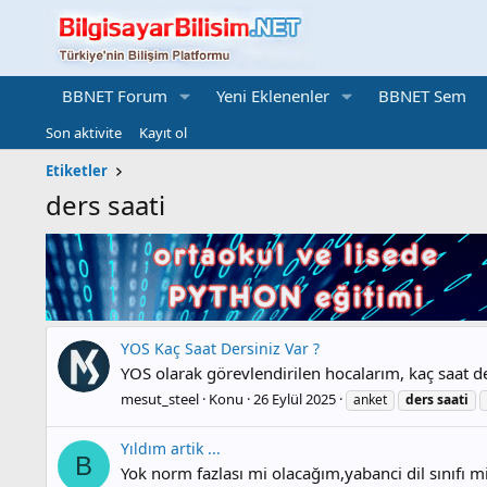
BBNET Forum
Yeni Eklenenler
BBNET Sem
Son aktivite
Kayıt ol
Etiketler
ders saati
YOS Kaç Saat Dersiniz Var ?
YOS olarak görevlendirilen hocalarım, kaç saat de
mesut_steel
Konu
26 Eylül 2025
anket
ders
saati
Yıldım artik ...
B
Yok norm fazlası mi olacağım,yabanci dil sınıfı mi