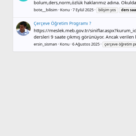
bolum,ders,norm,özlük haklarımız adına. Okuldak
bote__bilisim
Konu
7 Eylül 2025
bilişim yos
ders
saa
Çerçeve Öğretim Programı ?
https://meslek.meb.gov.tr/siniflar.aspx?kurum_i
dersleri 9 saate çıkmış görünüyor. Ancak verilen l
ersin_sisman
Konu
6 Ağustos 2025
çerçeve öğretim p