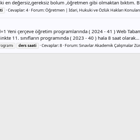
i en değersiz,gereksiz bolum ,öğretmen gibi olmaktan bıktım. Biz
Cevaplar: 4
Forum:
Öğretmen | İdari, Hukuki ve Özlük Hakları Konuları
ti
d=1 Yeni çerçeve öğretim programlarında ( 2024 - 41 ) Web Taba
inkte 11. sınıfların programında ( 2023 - 40 ) hala 8 saat olarak...
Cevaplar: 8
Forum:
Sınavlar Akademik Çalışmalar Z
rogramı
ders
saati