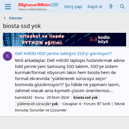
Giriş yap
Kayıt ol
Etiketler
biosta ssd yok
Dell N4030 HDD yerine taktığım SSD'yi görmüyor!?
K
Mrb arkadaşlar, Dell n4030 laptopu hızlandırmak adına
hdd yerine yeni Samsung SSD taktım, SSD'ye sistem
kurmak/format istiyorum lakin hem biosta hem de
format ekranında "yüklenecek sürücüyü seçin"
kısmında gözükmüyor!!? Şu hâlde ne yapmam lazım,
zahmet olacak ama kıymetli çözüm önerilerinizi...
kamil4242
Konu
29 Ekim 2024
biosta
ssd
yok
Cevaplar: 6
Forum:
BT Sınıfı | Teknik
yüklenecek sürücüler
yok
Konular, Sorunlar ve Çözümler