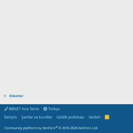
Etiketler
BBNET Ana Tema
Türkçe
İletişim
Şartlar ve kurallar
Gizlilik politikası
Yardım
R
S
S
®
Community platform by XenForo
© 2010-2026 XenForo Ltd.