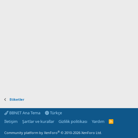
Etiketler
BBNET Ana Tema
Türkçe
İletişim
Şartlar ve kurallar
Gizlilik politikası
Yardım
R
S
S
®
Community platform by XenForo
© 2010-2026 XenForo Ltd.