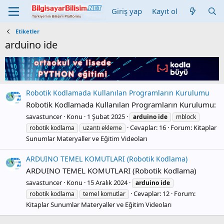
Giriş yap
Kayıt ol
Etiketler
arduino ide
Robotik Kodlamada Kullanılan Programların Kurulumu
Robotik Kodlamada Kullanılan Programların Kurulumu:
savastuncer
Konu
1 Şubat 2025
arduino
ide
mblock
Cevaplar: 16
Forum:
Kitaplar
robotik kodlama
uzantı ekleme
Sunumlar Materyaller ve Eğitim Videoları
ARDUINO TEMEL KOMUTLARI (Robotik Kodlama)
ARDUINO TEMEL KOMUTLARI (Robotik Kodlama)
savastuncer
Konu
15 Aralık 2024
arduino
ide
Cevaplar: 12
Forum:
robotik kodlama
temel komutlar
Kitaplar Sunumlar Materyaller ve Eğitim Videoları