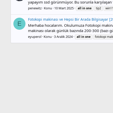
yapayım ssd görünmüyor. Bu sorunla karşılaşa
penewitz
Konu
10 Mart 2025
all
in
one
tip2
win1
Fotokopi makinası ve Hepsi Bir Arada Bilgisayar [2t
E
Merhaba hocalarım. Okulumuza Fotokopi makinası ve
makinası olarak günlük bazında 200-300 (bazı gün 
eyuperol
Konu
3 Aralık 2024
all
in
one
fotokopi mak