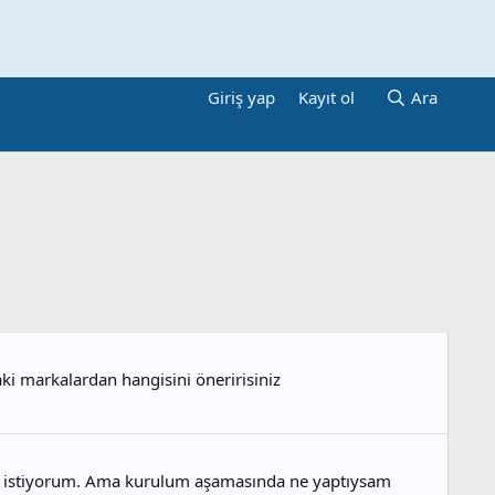
Giriş yap
Kayıt ol
Ara
i markalardan hangisini öneririsiniz
emek istiyorum. Ama kurulum aşamasında ne yaptıysam