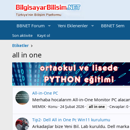
BBNET Forum
Yeni Eklenenler
BBNET Sem
Son aktivite
Kayıt ol
Etiketler
all in one
All-in-One PC
Merhaba hocalarım All-in-One Monitor PC alacam,
MEMEK
Konu
24 Şubat 2026
Cevaplar: 0
all
in
one
Tip2- Dell All in One Pc Win11 kurulumu
Arkadaşlar bize Yeni Bil. Lab kuruldu. Dell mar