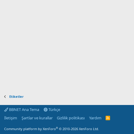
Etiketler
BBNET Ana Tema
Türkçe
İletişim
Şartlar ve kurallar
Gizlilik politikası
Yardım
R
S
S
®
Community platform by XenForo
© 2010-2026 XenForo Ltd.