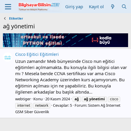
Giriş yap
Kayıt ol
Etiketler
ağ yönetimi
Cisco Eğitici Eğitimleri
Uzun zamandır Meb bünyesinde Cisco nun eğitici
eğitimleri açılmamakta. Bu konuyla ilgili bilgisi olan var
mı ? Mesela bende CCNA sertifikası var ama Cisco
Networking Academy üzerinden kurs açamıyorum. Bu
eğitimin açılması için ne yapabiliriz. Bu konuyla
ilgilenen arkadaşlar bu başlık altında...
webtiger
Konu
20 Kasım 2024
ağ
ağ
yönetimi
cisco
Cevaplar: 5
Forum:
Sistem Ağ İnternet
internet
network
GSM Siber Güvenlik