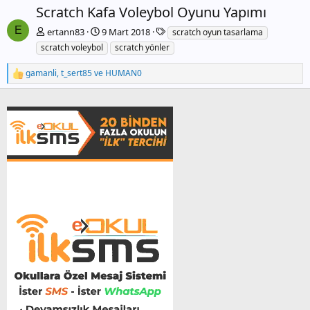
c
n
Scratch Kafa Voleybol Oyunu Yapımı
e
r
k
a
E
E
ertann83
9 Mart 2018
scratch oyun tasarlama
t
i
k
scratch voleybol
scratch yönler
i
i
k
gamanli
,
t_sert85
ve
HUMAN0
T
e
e
t
p
l
k
e
i
r
l
e
r
: