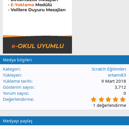
Medya bilgileri
Kategori
Scratch Eğitimleri
Yükleyen
ertann83
Yükleme tarihi
9 Mart 2018
Gösterim sayısı
3,712
Yorum sayısı
0
5
Değerlendirme
.
1 değerlendirme
0
0
y
Medyayı paylaş
ı