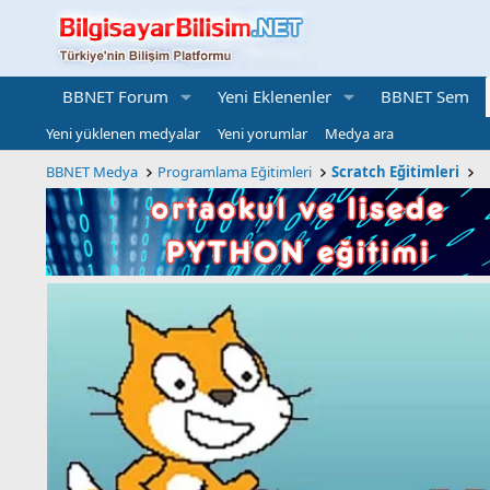
BBNET Forum
Yeni Eklenenler
BBNET Sem
Yeni yüklenen medyalar
Yeni yorumlar
Medya ara
BBNET Medya
Programlama Eğitimleri
Scratch Eğitimleri