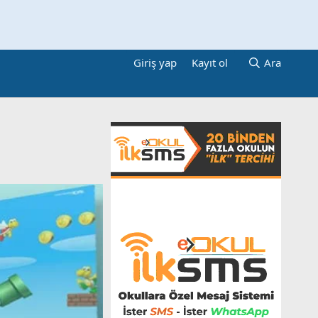
Giriş yap
Kayıt ol
Ara