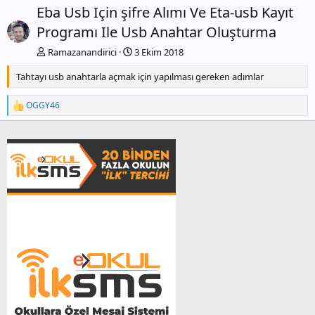
c
Eba Usb Için şifre Alımı Ve Eta-usb Kayıt
e
Programı Ile Usb Anahtar Oluşturma
k
i
Ramazanandirici
3 Ekim 2018
Tahtayı usb anahtarla açmak için yapılması gereken adımlar
OGGY46
T
e
p
k
i
l
e
r
: