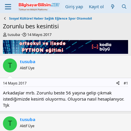
Giriş yap
Kayıt ol
Sosyal Kültürel Haber Sağlık Eğlence Spor Otomobil
Zorunlu bes kesintisi
K
B
tusuba
14 Mayıs 2017
o
a
n
ş
b
l
u
a
y
n
tusuba
T
u
g
Aktif Üye
b
ı
a
ç
ş
t
14 Mayıs 2017
#1
l
a
a
r
Arkadaşlar mrb. Zorunlu beste 56 yaşına gelip çıkmak
t
i
istediğimizde kesinti oluyormu. Oluyorsa nasıl hesaplanıyor.
a
h
Tşk
n
i
tusuba
T
Aktif Üye