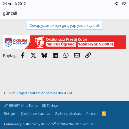
24 Aralık 2012
#2
güncell
Cevap yazmak için giriş yap yada kayıt ol.
Facebook
X
Bluesky
LinkedIn
WhatsApp
E-posta
Link
Paylaş:
Tüm Projeler Sistemler Seminerler ARGE
BBNET Ana Tema
Türkçe
İletişim
Şartlar ve kurallar
Gizlilik politikası
Yardım
R
S
S
®
Community platform by XenForo
© 2010-2026 XenForo Ltd.