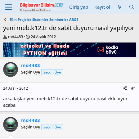
Giriş yap
Kayıt ol
Tüm Projeler Sistemler Seminerler ARGE
yeni meb.k12.tr de sabit duyuru nasıl yapılıyor
K
B
md4483
24 Aralık 2012
o
a
n
ş
b
l
u
a
y
n
md4483
u
g
Seçkin Üye
Seçkin Üye
b
ı
a
ç
ş
t
24 Aralık 2012
#1
l
a
a
r
arkadaşlar yeni meb.k12.tr de sabit duyuru nasıl ekleniyor
t
i
acaba
a
h
n
i
md4483
Seçkin Üye
Seçkin Üye