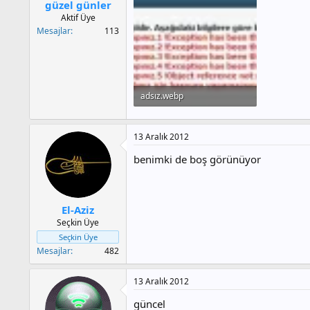
güzel günler
Aktif Üye
Mesajlar
113
adsız.webp
30.7 KB · Görüntüleme: 1,720
13 Aralık 2012
benimki de boş görünüyor
El-Aziz
Seçkin Üye
Seçkin Üye
Mesajlar
482
13 Aralık 2012
güncel