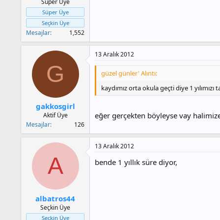
Süper Üye
Süper Üye
Seçkin Üye
Mesajlar
1,552
13 Aralık 2012
G
güzel günler' Alıntı:
kaydımız orta okula geçti diye 1 yılımızı
gakkosgirl
eğer gerçekten böyleyse vay halimize
Aktif Üye
Mesajlar
126
13 Aralık 2012
A
bende 1 yıllık süre diyor,
albatros44
Seçkin Üye
Seçkin Üye