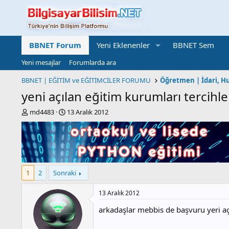
BBNET Forum
Yeni Eklenenler
BBNET Sem
Yeni mesajlar
Forumlarda ara
BBNET | EĞİTİM ve EĞİTİMCİLER FORUMU
yeni açılan eğitim kurumları tercihler
K
B
md4483
13 Aralık 2012
o
a
n
ş
b
l
u
a
y
n
u
g
1
2
Sonraki
b
ı
a
ç
13 Aralık 2012
ş
t
l
a
arkadaşlar mebbis de başvuru yeri aç
a
r
t
i