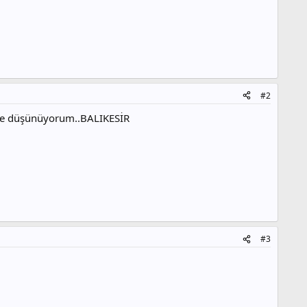
#2
diye düşünüyorum..BALIKESİR
#3