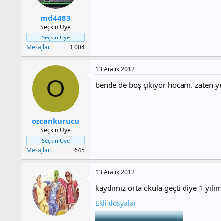
a
h
n
i
md4483
Seçkin Üye
Seçkin Üye
Mesajlar
1,004
13 Aralık 2012
O
bende de boş çıkıyor hocam. zaten y
ozcankurucu
Seçkin Üye
Seçkin Üye
Mesajlar
645
13 Aralık 2012
kaydımız orta okula geçti diye 1 yıl
Ekli dosyalar