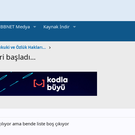
BBNET Medya
Kaynak İndir
Öğretmen | İdari, Hukuki ve Özlük Hakları Konuları
i başladı...
ılıyor ama bende liste boş çıkıyor