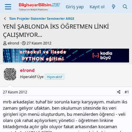
Giriş yap
Kayıt ol
Tüm Projeler Sistemler Seminerler ARGE
YENİ ŞABLONDA İKS ÖĞRETMEN LİNKİ
ÇALIŞMIYOR...
K
B
elrond
27 Kasım 2012
o
a
n
ş
b
l
u
a
y
n
elrond
u
g
Hiperaktif Üye
Hiperaktif
b
ı
a
ç
ş
t
27 Kasım 2012
#1
l
a
a
r
mrb arkadaşlar. tuhaf bir sorunla karşı karşıyayım. malum iks
t
i
zamanı geliyor ufaktan. ben okulumun sitesinde iks veri
a
h
girişleri için menü oluşturdum, bu menülerden öğrenci - veli
n
i
olanı çok rahat açılıyorken; yönetici - öğretmen linkine
tıkladığımda açılır gibi oluyor fakat arkasından kocaman