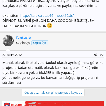
puntolarla HATALI GİRİŞ... uyarısı veriyor...böyle bir sorunla
karşılaşıp çözüme ulaştıran varsa ve paylaşırsa sevinirim...
okul sitem
http://kalekaratas46.meb.k12.tr/
DİPNOT: BU YENİ ŞABLON DAHA ÇOOOOK BİLGİ İŞLEM
DAİRE BAŞKANI GÖTÜRÜR
fantasio
Seçkin Üye
Seçkin Üye
27 Kasım 2012
#2
Mantık olarak ilkokul ve ortaokul olarak ayrıldığımıza göre iks
projesi ortadan otomatik olarak kalkması gerekir.İlköğretim
diye bir kavram yok artık.MEB'in ilk yapacağı
yönetmelik,genelge vs. bu kavramları değiştirip projelerini
sürdürmesi
Cevap yazmak için giriş yap yada kayıt ol.