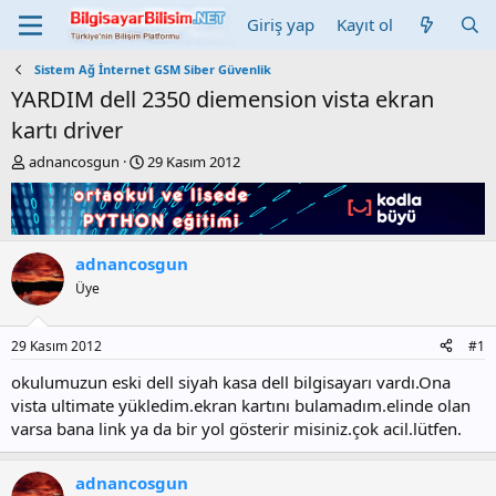
Giriş yap
Kayıt ol
Sistem Ağ İnternet GSM Siber Güvenlik
YARDIM dell 2350 diemension vista ekran
kartı driver
K
B
adnancosgun
29 Kasım 2012
o
a
n
ş
b
l
u
a
y
n
adnancosgun
u
g
Üye
b
ı
a
ç
ş
t
29 Kasım 2012
#1
l
a
a
r
okulumuzun eski dell siyah kasa dell bilgisayarı vardı.Ona
t
i
vista ultimate yükledim.ekran kartını bulamadım.elinde olan
a
h
varsa bana link ya da bir yol gösterir misiniz.çok acil.lütfen.
n
i
adnancosgun