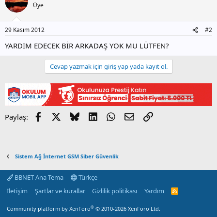
Üye
29 Kasım 2012
#2
YARDIM EDECEK BİR ARKADAŞ YOK MU LÜTFEN?
Cevap yazmak için giriş yap yada kayıt ol.
Facebook
X
Bluesky
LinkedIn
WhatsApp
E-posta
Link
Paylaş:
Sistem Ağ İnternet GSM Siber Güvenlik
BBNET Ana Tema
Türkçe
İletişim
Şartlar ve kurallar
Gizlilik politikası
Yardım
R
S
S
®
Community platform by XenForo
© 2010-2026 XenForo Ltd.