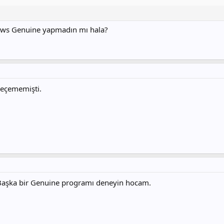
ndows Genuine yapmadın mı hala?
eçememişti.
Başka bir Genuine programı deneyin hocam.