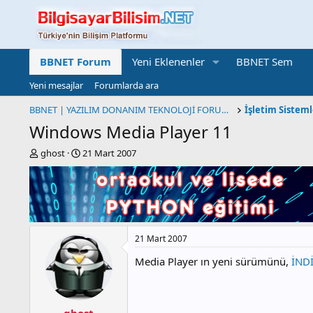
BBNET Forum
Yeni Eklenenler
BBNET Sem
Yeni mesajlar
Forumlarda ara
BBNET | YAZILIM DONANIM TEKNOLOJİ FORUMU
Windows Media Player 11
K
B
ghost
21 Mart 2007
o
a
n
ş
b
l
u
a
y
n
u
g
21 Mart 2007
b
ı
a
ç
Media Player ın yeni sürümünü,
İND
ş
t
l
a
a
r
t
i
ghost