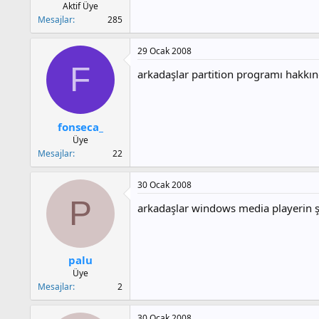
Aktif Üye
Mesajlar
285
29 Ocak 2008
F
arkadaşlar partition programı hakkınd
fonseca_
Üye
Mesajlar
22
30 Ocak 2008
P
arkadaşlar windows media playerin şi
palu
Üye
Mesajlar
2
30 Ocak 2008