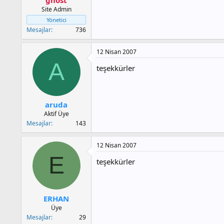
a
h
Site Admin
n
i
Yönetici
Mesajlar
736
12 Nisan 2007
A
teşekkürler
aruda
Aktif Üye
Mesajlar
143
12 Nisan 2007
E
teşekkürler
ERHAN
Üye
Mesajlar
29