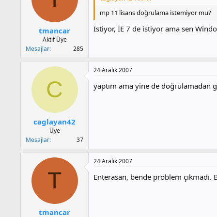
mp 11 lisans doğrulama istemiyor mu?
İstiyor, İE 7 de istiyor ama sen Wi
tmancar
Aktif Üye
Mesajlar
285
24 Aralık 2007
C
yaptım ama yine de doğrulamadan g
caglayan42
Üye
Mesajlar
37
24 Aralık 2007
T
Enterasan, bende problem çıkmadı. 
tmancar