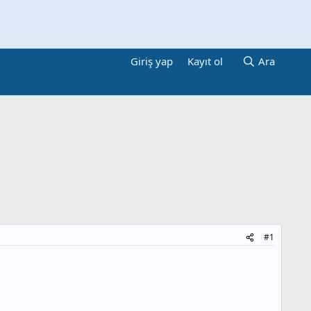
Giriş yap
Kayıt ol
Ara
#1