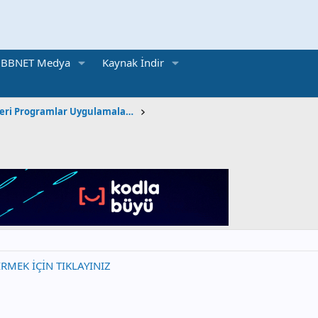
BBNET Medya
Kaynak İndir
İşletim Sistemleri Programlar Uygulamalar Oyunlar
İRMEK İÇİN TIKLAYINIZ