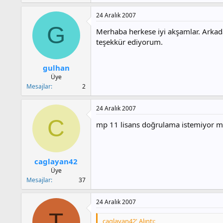
24 Aralık 2007
G
Merhaba herkese iyi akşamlar. Arkad
teşekkür ediyorum.
gulhan
Üye
Mesajlar
2
24 Aralık 2007
C
mp 11 lisans doğrulama istemiyor 
caglayan42
Üye
Mesajlar
37
24 Aralık 2007
T
caglayan42' Alıntı: