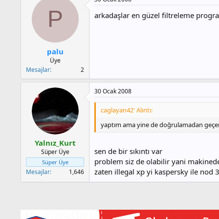
P
arkadaşlar en güzel filtreleme progra
palu
Üye
Mesajlar
2
30 Ocak 2008
caglayan42' Alıntı:
yaptım ama yine de doğrulamadan geçe
Yalnız_Kurt
sen de bir sıkıntı var
Süper Üye
problem siz de olabilir yani makined
Süper Üye
zaten illegal xp yi kaspersky ile nod 3
Mesajlar
1,646