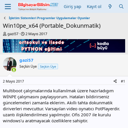
Giriş yap
Kayıt ol
İşletim Sistemleri Programlar Uygulamalar Oyunlar
Win10pe_x64 (Portable_Dokunmatik)
K
B
gazi57
2 Mayıs 2017
o
a
n
ş
b
l
u
a
y
n
gazi57
u
g
Seçkin Üye
Seçkin Üye
b
ı
a
ç
ş
t
2 Mayıs 2017
#1
l
a
a
r
Multiboot çalışmalarında kullanılmak üzere hazırladıgım
t
i
WİNPE çalışmasını paylaşıyorum. Hataları bildirirseniz
a
h
güncelemeleri zamanla eklerim. Akıllı tahta dokunmatik
n
i
diriverleri mevcuttur. Varsayılan video oynatıcı PotPlayerdir.
uzantı ilişkilendirilmesi yapılmıştır. Ofis 2007 ile kurulu
windows'u aratmayacak özelliklere sahiptir.