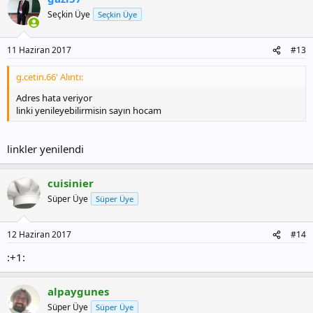
Seçkin Üye
Seçkin Üye
11 Haziran 2017
#13
g.cetin.66' Alıntı:
Adres hata veriyor
linki yenileyebilirmisin sayın hocam
linkler yenilendi
cuisinier
Süper Üye
Süper Üye
12 Haziran 2017
#14
:+1:
alpaygunes
Süper Üye
Süper Üye