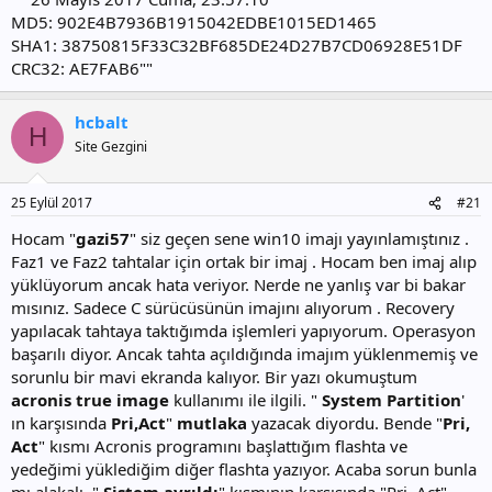
MD5: 902E4B7936B1915042EDBE1015ED1465
SHA1: 38750815F33C32BF685DE24D27B7CD06928E51DF
CRC32: AE7FAB6""
hcbalt
H
Site Gezgini
25 Eylül 2017
#21
Hocam "
gazi57
" siz geçen sene win10 imajı yayınlamıştınız .
Faz1 ve Faz2 tahtalar için ortak bir imaj . Hocam ben imaj alıp
yüklüyorum ancak hata veriyor. Nerde ne yanlış var bi bakar
mısınız. Sadece C sürücüsünün imajını alıyorum . Recovery
yapılacak tahtaya taktığımda işlemleri yapıyorum. Operasyon
başarılı diyor. Ancak tahta açıldığında imajım yüklenmemiş ve
sorunlu bir mavi ekranda kalıyor. Bir yazı okumuştum
acronis true image
kullanımı ile ilgili. "
System Partition
'
ın karşısında
Pri,Act
"
mutlaka
yazacak diyordu. Bende "
Pri,
Act
" kısmı Acronis programını başlattığım flashta ve
yedeğimi yüklediğim diğer flashta yazıyor. Acaba sorun bunla