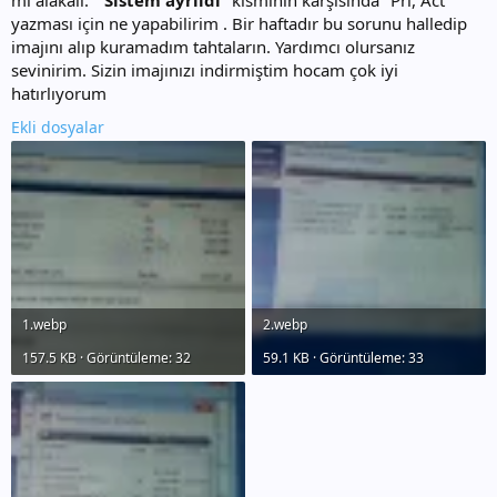
mı alakalı. "
Sistem ayrıldı
" kısmının karşısında "Pri, Act"
yazması için ne yapabilirim . Bir haftadır bu sorunu halledip
imajını alıp kuramadım tahtaların. Yardımcı olursanız
sevinirim. Sizin imajınızı indirmiştim hocam çok iyi
hatırlıyorum
Ekli dosyalar
1.webp
2.webp
157.5 KB · Görüntüleme: 32
59.1 KB · Görüntüleme: 33