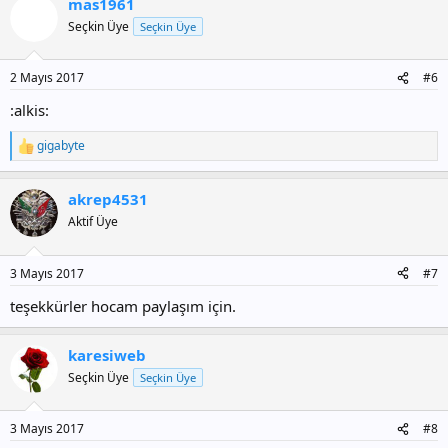
mas1961
Seçkin Üye
Seçkin Üye
2 Mayıs 2017
#6
:alkis:
gigabyte
T
e
p
akrep4531
k
i
Aktif Üye
l
e
r
3 Mayıs 2017
#7
:
teşekkürler hocam paylaşım için.
karesiweb
Seçkin Üye
Seçkin Üye
3 Mayıs 2017
#8