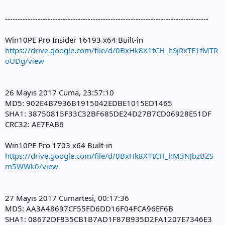
---------------------------------------------------------------------------------
Win10PE Pro Insider 16193 x64 Built-in
https://drive.google.com/file/d/0BxHk8X1tCH_hSjRxTE1fMTR
oUDg/view
26 Mayıs 2017 Cuma, 23:57:10
MD5: 902E4B7936B1915042EDBE1015ED1465
SHA1: 38750815F33C32BF685DE24D27B7CD06928E51DF
CRC32: AE7FAB6
Win10PE Pro 1703 x64 Built-in
https://drive.google.com/file/d/0BxHk8X1tCH_hM3NJbzBZS
m5WWk0/view
27 Mayıs 2017 Cumartesi, 00:17:36
MD5: AA3A48697CF55FD6DD16F04FCA96EF6B
SHA1: 08672DF835CB1B7AD1F87B935D2FA1207E7346E3