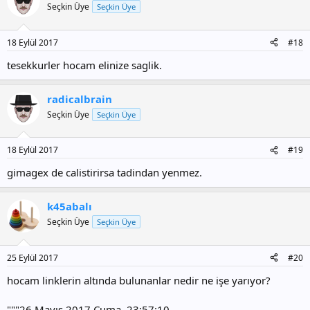
Seçkin Üye
Seçkin Üye
18 Eylül 2017
#18
tesekkurler hocam elinize saglik.
radicalbrain
Seçkin Üye
Seçkin Üye
18 Eylül 2017
#19
gimagex de calistirirsa tadindan yenmez.
k45abalı
Seçkin Üye
Seçkin Üye
25 Eylül 2017
#20
hocam linklerin altında bulunanlar nedir ne işe yarıyor?
"""26 Mayıs 2017 Cuma, 23:57:10