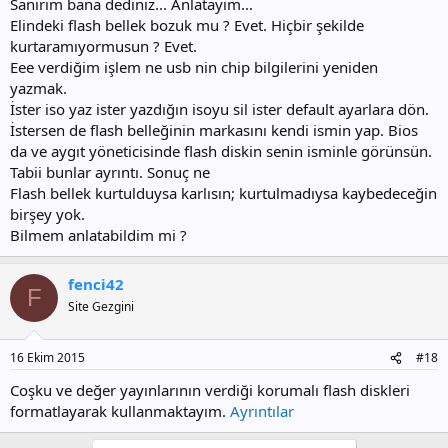
Sanırım bana dediniz... Anlatayım...
Elindeki flash bellek bozuk mu ? Evet. Hiçbir şekilde
kurtaramıyormusun ? Evet.
Eee verdiğim işlem ne usb nin chip bilgilerini yeniden
yazmak.
İster iso yaz ister yazdığın isoyu sil ister default ayarlara dön.
İstersen de flash belleğinin markasını kendi ismin yap. Bios
da ve aygıt yöneticisinde flash diskin senin isminle görünsün.
Tabii bunlar ayrıntı. Sonuç ne
Flash bellek kurtulduysa karlısın; kurtulmadıysa kaybedeceğin
birşey yok.
Bilmem anlatabildim mi ?
fenci42
F
Site Gezgini
16 Ekim 2015
#18
Coşku ve değer yayınlarının verdiği korumalı flash diskleri
formatlayarak kullanmaktayım.
Ayrıntılar