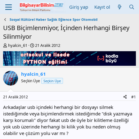
Giriş yap
Kayıt ol
Sosyal Kültürel Haber Sağlık Eğlence Spor Otomobil
USB Biçimlenmiyor, İçinden Herhangi Birşey
Silinmiyor
K
B
hyalcin_61
21 Aralık 2012
o
a
n
ş
b
l
u
a
y
n
hyalcin_61
u
g
Seçkin Üye
Seçkin Üye
b
ı
a
ç
ş
t
21 Aralık 2012
#1
l
a
a
r
Arkadaşlar usb içindeki herhangi bir dosyayı silmek
t
i
istediğimde veya biçimlendirmek istediğimde "disk yazmaya
a
h
karşı korumalı" diyor fakat usb de öyle bir kilitleme özelliği
n
i
yok usb üzerinde herhangi bi kilik yok bu neden olmuş
olabilir ve çözüm yolu var mı ?