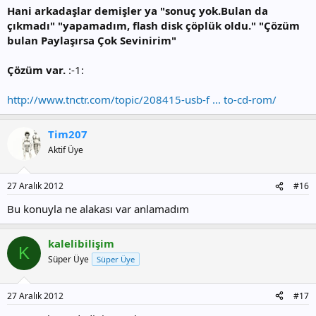
Hani arkadaşlar demişler ya "sonuç yok.Bulan da
çıkmadı" "yapamadım, flash disk çöplük oldu." "Çözüm
bulan Paylaşırsa Çok Sevinirim"
Çözüm var.
:-1:
http://www.tnctr.com/topic/208415-usb-f ... to-cd-rom/
Tim207
Aktif Üye
27 Aralık 2012
#16
Bu konuyla ne alakası var anlamadım
kalelibilişim
K
Süper Üye
Süper Üye
27 Aralık 2012
#17