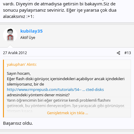
vardı. Diyeyim de atmadıysa getirsin bi bakayım.Siz de
sonucu paylaşırsanız seviniriz. Eğer işe yararsa çok dua
alacaksınız :+1:
kubilay35
Aktif Üye
27 Aralık 2012
#13
yakuphan' Alıntı:
Sayın hocam,
Eğer flash diski görüyor, içerisindekileri açabiliyor ancak içindekileri
silemiyorsanız, bir de
http://www.rmprepusb.com/tutorials/54-- ... cted-disks
adresindeki yöntemi dener misiniz?
Yarın öğrencimin biri eğer getirirse kendi problemli flashını
getirecek, bu yöntemi deneyeceğim. İşe yarayacak gibi görünüyor.
Yöntem kısaca
Genişletmek için tıkla ...
Başlat/Çalıştır/CMD yazıp, üzerine sağ tıklayıp, Yönetici olarak çalıştır
diyerek çalıştırın.
Başarısız oldu.
DISKPART
yazıp, enter.