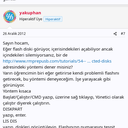
yakuphan
Hiperaktif Üye
Hiperaktif
26 Aralık 2012
#7
Sayın hocam,
Eğer flash diski görüyor, içerisindekileri açabiliyor ancak
içindekileri silemiyorsanız, bir de
http://www.rmprepusb.com/tutorials/54-- ... cted-disks
adresindeki yöntemi dener misiniz?
Yarın öğrencimin biri eğer getirirse kendi problemli flashını
getirecek, bu yöntemi deneyeceğim. İşe yarayacak gibi
görünüyor.
Yöntem kısaca
Başlat/Çalıştır/CMD yazıp, üzerine sağ tıklayıp, Yönetici olarak
çalıştır diyerek çalıştırın.
DISKPART
yazıp, enter.
LIS DIS
yazıp, diskleri görüntüleyin. Flashınızın numarasını tespit