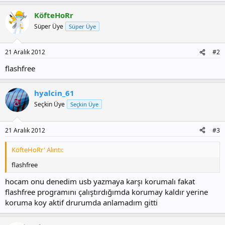
KöfteHoRr
Süper Üye
Süper Üye
21 Aralık 2012
#2
flashfree
hyalcin_61
Seçkin Üye
Seçkin Üye
21 Aralık 2012
#3
KöfteHoRr' Alıntı:
flashfree
hocam onu denedim usb yazmaya karşı korumalı fakat
flashfree programını çalıştırdığımda korumay kaldır yerine
koruma koy aktif drurumda anlamadım gitti