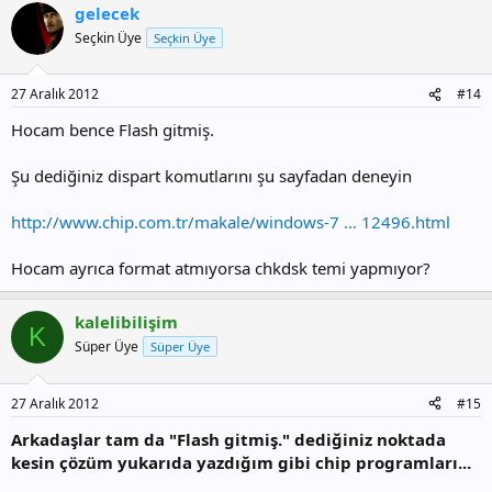
gelecek
LIS DIS
yazıp, diskleri görüntüleyin. Flashınızın numarasını tespit edin.
Seçkin Üye
Seçkin Üye
SEL DIS numara
yazıp, enter.
Diski seçmiş olursunuz. Doğru diski seçtiğinizden emin olun, yoksa
27 Aralık 2012
#14
veri kaybına uğrayabilirsiniz.
Hocam bence Flash gitmiş.
DET DIS
dediğinizde diskin özellikleri ekrana gelir. Eğer sadece okunabilir
ayarı Evet ise, problem bundan kaynaklanıyordur.
Şu dediğiniz dispart komutlarını şu sayfadan deneyin
Düzeltmek için
ATT DIS CLEAR READONLY
http://www.chip.com.tr/makale/windows-7 ... 12496.html
yazıp, enter.
Bu read only özelliğini kaldıracaktır. Tekrar DET DIS komutu ile
Hocam ayrıca format atmıyorsa chkdsk temi yapmıyor?
durumu kontrol edin. EXIT diyerek DISKPART'tan çıkın.
Flash diski çıkarıp, yeniden takın. düzeldiyse ne ala, düzelmediyse
ATT DIS CLEAR READONLY komutuna kadar olan kısmı yaptıktan
kalelibilişim
sonra, bu komut yerine bu defa CLEAN yazıp enter'e basın. Bu
K
Süper Üye
Süper Üye
komut flashtaki her şeyi siler. Ardından tekrar ATT DIS CLEAR
READONLY komutunu kullanın.
Yazdıkların, verdiğim sayfadaki yazıların Türkçe'sidir, denenmemiştir.
27 Aralık 2012
#15
Arkadaşlar tam da "Flash gitmiş." dediğiniz noktada
kesin çözüm yukarıda yazdığım gibi chip programları...