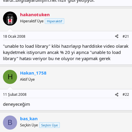
vardı..bilgisayarbilişim.net hızır gibi yetişiyor.
hakanotuken
Hiperaktif Üye
Hiperaktif
18 Ocak 2008
#21
"unable to load library" klibi hazırlayıp harddiske video olarak
kaydetmek istiyorum ancak % 20 yi aşınca "unable to load
library" hatası veriyor bu ne oluyor ne yapmak gerek
Hakan_1758
H
Aktif Üye
11 Şubat 2008
#22
deneyeceğim
bas_kan
B
Seçkin Üye
Seçkin Üye