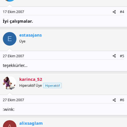
17 Ekim 2007
#4
İyi çalışmalar.
estasajans
E
Üye
27 Ekim 2007
#5
teşekkürler...
karinca_52
Hiperaktif Üye
Hiperaktif
27 Ekim 2007
#6
:wink:
alixsaglam
A