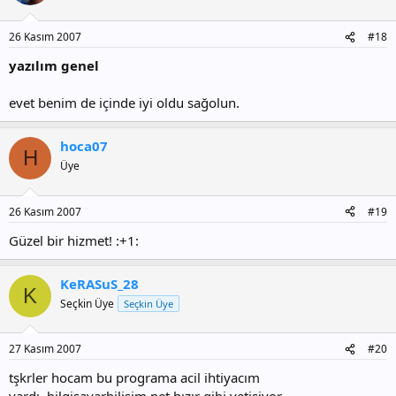
26 Kasım 2007
#18
yazılım genel
evet benim de içinde iyi oldu sağolun.
hoca07
H
Üye
26 Kasım 2007
#19
Güzel bir hizmet! :+1:
KeRASuS_28
K
Seçkin Üye
Seçkin Üye
27 Kasım 2007
#20
tşkrler hocam bu programa acil ihtiyacım