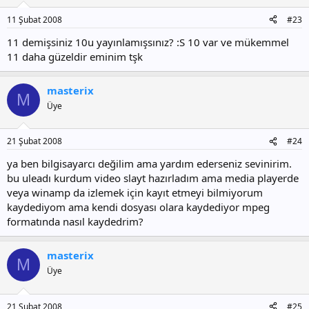
11 Şubat 2008
#23
11 demişsiniz 10u yayınlamışsınız? :S 10 var ve mükemmel
11 daha güzeldir eminim tşk
masterix
M
Üye
21 Şubat 2008
#24
ya ben bilgisayarcı değilim ama yardım ederseniz sevinirim.
bu uleadı kurdum video slayt hazırladım ama media playerde
veya winamp da izlemek için kayıt etmeyi bilmiyorum
kaydediyom ama kendi dosyası olara kaydediyor mpeg
formatında nasıl kaydedrim?
masterix
M
Üye
21 Şubat 2008
#25