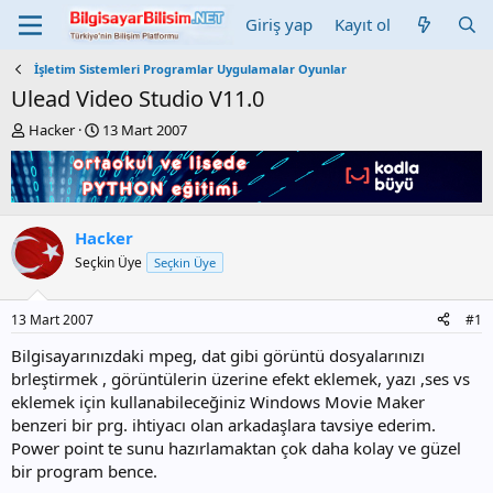
Giriş yap
Kayıt ol
İşletim Sistemleri Programlar Uygulamalar Oyunlar
Ulead Video Studio V11.0
K
B
Hacker
13 Mart 2007
o
a
n
ş
b
l
u
a
y
n
Hacker
u
g
Seçkin Üye
Seçkin Üye
b
ı
a
ç
ş
t
13 Mart 2007
#1
l
a
a
r
Bilgisayarınızdaki mpeg, dat gibi görüntü dosyalarınızı
t
i
brleştirmek , görüntülerin üzerine efekt eklemek, yazı ,ses vs
a
h
eklemek için kullanabileceğiniz Windows Movie Maker
n
i
benzeri bir prg. ihtiyacı olan arkadaşlara tavsiye ederim.
Power point te sunu hazırlamaktan çok daha kolay ve güzel
bir program bence.