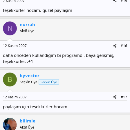
7 Kasım 2007
#15
teşekkürler hocam. güzel paylaşım
nurrah
N
Aktif Üye
12 Kasım 2007
#16
daha önceden kullandığım bi programdı. baya gelişmiş,
teşekkürler. :+1:
byvector
B
Seçkin Üye
Seçkin Üye
12 Kasım 2007
#17
paylaşım için teşekkürler hocam
bilimle
Aktif Üye