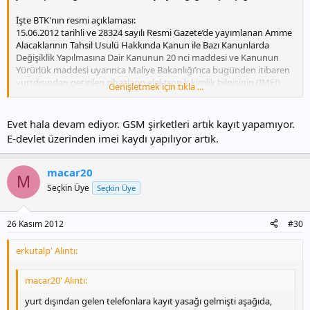
İşte BTK'nın resmi açıklaması:
15.06.2012 tarihli ve 28324 sayılı Resmi Gazete’de yayımlanan Amme
Alacaklarının Tahsil Usulü Hakkında Kanun ile Bazı Kanunlarda
Değişiklik Yapılmasına Dair Kanunun 20 nci maddesi ve Kanunun
Yürürlük maddesi uyarınca Maliye Bakanlığı’nca bugünden itibaren
yurtdışından getirilen cihazların elektronik kimlik bilgisinin (IMEI)
Genişletmek için tıkla ...
kayıt altına alınması işleminden önce 100 TL harç bedeli yatırılması
ve kayıt işlemi sırasında bu belgenin aranması ve harç ödenmeden
kayıt işlemi yapılamayacağı hükme bağlanmıştır.
Evet hala devam ediyor. GSM şirketleri artık kayıt yapamıyor.
E-devlet üzerinden imei kaydı yapılıyor artık.
Bu kapsamda 15.06.2012 tarihi itibariyle yurt dışından yolcu
beraberinde getirilen cihazların kayıt işlemi için başvuruda
bulunulmadan önce pasaport sahibi olan kişiler tarafından 100 TL
macar20
M
harç bedeli yatırılması ve abone kayıt merkezlerine pasaportun yanı
Seçkin Üye
Seçkin Üye
sıra harç ödendiğini gösterir belgenin aslı ile birlikte başvuruda
bulunulması gerekmektedir.
26 Kasım 2012
#30
Abone kayıt merkezleri tarafından yapılan ve Kurumumuzca
onaylanan elektronik kimlik bilgisine (IMEI) haiz cihazların kayıt
erkutalp' Alıntı:
işlemi, Maliye Bakanlığı tarafından harç işleminin yatırılmasına ilişkin
Tebliğ yayımlanıncaya kadar durdurulmuştur.
macar20' Alıntı:
Kamuoyuna saygı ile duyurulur.
yurt dışından gelen telefonlara kayıt yasağı gelmişti aşağıda,