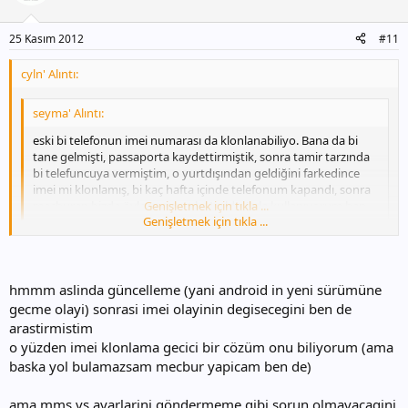
25 Kasım 2012
#11
cyln' Alıntı:
seyma' Alıntı:
eski bi telefonun imei numarası da klonlanabiliyo. Bana da bi
tane gelmişti, passaporta kaydettirmiştik, sonra tamir tarzında
bi telefuncuya vermiştim, o yurtdışından geldiğini farkedince
imei mi klonlamış, bi kaç hafta içinde telefonum kapandı, sonra
mecburen bizde öyle yapmıştık. 4 yıldır öyle kullanıyorum ben...
Genişletmek için tıkla ...
Genişletmek için tıkla ...
doğruluğunu bilmediğim bir konu var.
Derler ki eski telefonlardan birinin imei'ni klonlarsanız telefonu
kullanabiliyorsunuz sorunsuz bir sekilde ama güncelleme çıkınca
telefonu güncelleyemiyorsunuz, kilitleniyor mu hata mı veriyor ne?
hmmm aslinda güncelleme (yani android in yeni sürümüne
gecme olayi) sonrasi imei olayinin degisecegini ben de
ikincisi de yarın bi gün telefonda bi problem oluştu ayarlarda ve
arastirmistim
bağlı bulundugunuz GSM operatoru musteri hizmetlerini
o yüzden imei klonlama gecici bir cözüm onu biliyorum (ama
aradınız.S3 değil de atıyorum nokia 3310 klonlanmış ise Onların
baska yol bulamazsam mecbur yapicam ben de)
ekranında S3 gozükmüyor nokia3310 gozukuyor. bu nedenle
mesela MMS gibi bazı ayarları size gonderemyorlarmıs
ama mms vs ayarlarini göndermeme gibi sorun olmayacagini