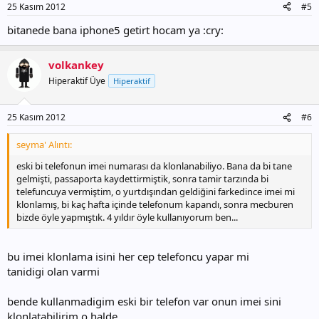
25 Kasım 2012
#5
bitanede bana iphone5 getirt hocam ya :cry:
volkankey
Hiperaktif Üye
Hiperaktif
25 Kasım 2012
#6
seyma' Alıntı:
eski bi telefonun imei numarası da klonlanabiliyo. Bana da bi tane
gelmişti, passaporta kaydettirmiştik, sonra tamir tarzında bi
telefuncuya vermiştim, o yurtdışından geldiğini farkedince imei mi
klonlamış, bi kaç hafta içinde telefonum kapandı, sonra mecburen
bizde öyle yapmıştık. 4 yıldır öyle kullanıyorum ben...
bu imei klonlama isini her cep telefoncu yapar mi
tanidigi olan varmi
bende kullanmadigim eski bir telefon var onun imei sini
klonlatabilirim o halde