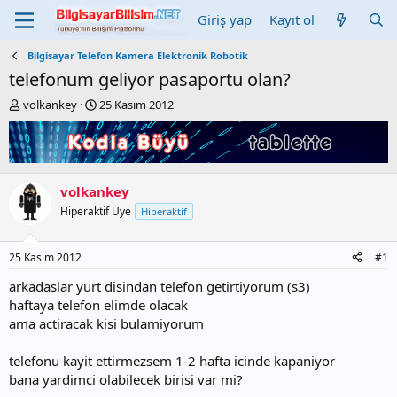
Giriş yap
Kayıt ol
Bilgisayar Telefon Kamera Elektronik Robotik
telefonum geliyor pasaportu olan?
K
B
volkankey
25 Kasım 2012
o
a
n
ş
b
l
u
a
y
n
volkankey
u
g
Hiperaktif Üye
Hiperaktif
b
ı
a
ç
ş
t
25 Kasım 2012
#1
l
a
a
r
arkadaslar yurt disindan telefon getirtiyorum (s3)
t
i
haftaya telefon elimde olacak
a
h
ama actiracak kisi bulamiyorum
n
i
telefonu kayit ettirmezsem 1-2 hafta icinde kapaniyor
bana yardimci olabilecek birisi var mi?