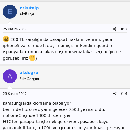
erkutalp
E
Aktif Üye
25 Kasım 2012
#13
200 TL karşılığında pasaport hakkımı veririm, yada
iphone5 var elimde hiç açılmamış sıfır kendim getirdim
ispanyadan. onunla takas düşünürseniz takas seçeneğinide
görüşebiliriz
)
akdogru
A
Site Gezgini
25 Kasım 2012
#14
samsunglarda klonlama olabiliyor.
benimde htc one x yarın gelecek 750tl ye mal oldu.
i phone 5 içinde 1400 tl istemişler.
HTC leri pasaporta işlemek gerekiyor , pasaport kaydı
yapılacak tlflar için 100tl vergi dairesine yatırılması gerekiyor