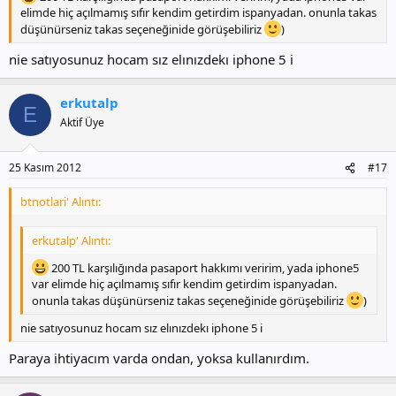
elimde hiç açılmamış sıfır kendim getirdim ispanyadan. onunla takas
düşünürseniz takas seçeneğinide görüşebiliriz
)
nie satıyosunuz hocam sız elınızdekı iphone 5 i
erkutalp
E
Aktif Üye
25 Kasım 2012
#17
btnotlari' Alıntı:
erkutalp' Alıntı:
200 TL karşılığında pasaport hakkımı veririm, yada iphone5
var elimde hiç açılmamış sıfır kendim getirdim ispanyadan.
onunla takas düşünürseniz takas seçeneğinide görüşebiliriz
)
nie satıyosunuz hocam sız elınızdekı iphone 5 i
Paraya ihtiyacım varda ondan, yoksa kullanırdım.