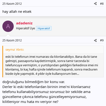
25 Kasım 2012
#8
hay allah ne etsek
adadeniz
A
Hiperaktif Üye
Hiperaktif
25 Kasım 2012
#9
seyma' Alıntı:
eski bi telefonun imei numarası da klonlanabiliyo. Bana da bi tane
gelmişti, passaporta kaydettirmiştik, sonra tamir tarzında bi
telefuncuya vermiştim, o yurtdışından geldiğini farkedince imei mi
klonlamış, bi kaç hafta içinde telefonum kapandı, sonra mecburen
bizde öyle yapmıştık. 4 yıldır öyle kullanıyorum ben...
doğruluğunu bilmediğim bir konu var.
Derler ki eski telefonlardan birinin imei'ni klonlarsanız
telefonu kullanabiliyorsunuz sorunsuz bir sekilde ama
güncelleme çıkınca telefonu güncelleyemiyorsunuz,
kilitleniyor mu hata mı veriyor ne?