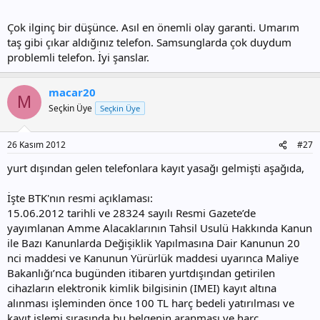
Çok ilginç bir düşünce. Asıl en önemli olay garanti. Umarım
taş gibi çıkar aldığınız telefon. Samsunglarda çok duydum
problemli telefon. İyi şanslar.
macar20
M
Seçkin Üye
Seçkin Üye
26 Kasım 2012
#27
yurt dışından gelen telefonlara kayıt yasağı gelmişti aşağıda,
İşte BTK'nın resmi açıklaması:
15.06.2012 tarihli ve 28324 sayılı Resmi Gazete’de
yayımlanan Amme Alacaklarının Tahsil Usulü Hakkında Kanun
ile Bazı Kanunlarda Değişiklik Yapılmasına Dair Kanunun 20
nci maddesi ve Kanunun Yürürlük maddesi uyarınca Maliye
Bakanlığı’nca bugünden itibaren yurtdışından getirilen
cihazların elektronik kimlik bilgisinin (IMEI) kayıt altına
alınması işleminden önce 100 TL harç bedeli yatırılması ve
kayıt işlemi sırasında bu belgenin aranması ve harç