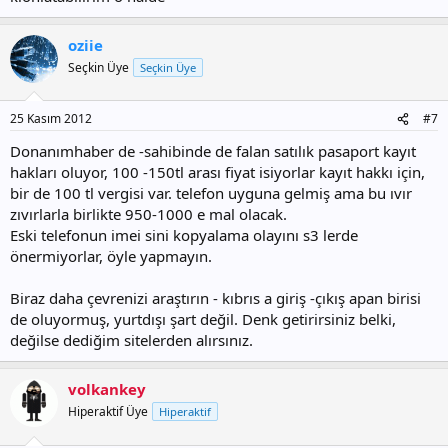
oziie
Seçkin Üye
Seçkin Üye
25 Kasım 2012
#7
Donanımhaber de -sahibinde de falan satılık pasaport kayıt
hakları oluyor, 100 -150tl arası fiyat isiyorlar kayıt hakkı için,
bir de 100 tl vergisi var. telefon uyguna gelmiş ama bu ıvır
zıvırlarla birlikte 950-1000 e mal olacak.
Eski telefonun imei sini kopyalama olayını s3 lerde
önermiyorlar, öyle yapmayın.
Biraz daha çevrenizi araştırın - kıbrıs a giriş -çıkış apan birisi
de oluyormuş, yurtdışı şart değil. Denk getirirsiniz belki,
değilse dediğim sitelerden alırsınız.
volkankey
Hiperaktif Üye
Hiperaktif