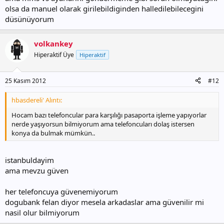
bilen arkadas varsa cevaplarsa sevinirim.
olsa da manuel olarak girilebildiginden halledilebilecegini
düsünüyorum
volkankey
Hiperaktif Üye
Hiperaktif
25 Kasım 2012
#12
hbasdereli' Alıntı:
Hocam bazı telefoncular para karşılığı pasaporta işleme yapıyorlar
nerde yaşıyorsun bilmiyorum ama telefoncuları dolaş istersen
konya da bulmak mümkün..
istanbuldayim
ama mevzu güven
her telefoncuya güvenemiyorum
dogubank felan diyor mesela arkadaslar ama güvenilir mi
nasil olur bilmiyorum