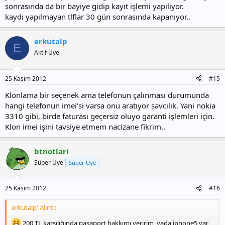
sonrasında da bir bayiye gidip kayıt işlemi yapılıyor.
kaydı yapılmayan tlflar 30 gün sonrasında kapanıyor..
erkutalp
E
Aktif Üye
25 Kasım 2012
#15
Klonlama bir seçenek ama telefonun çalınması durumunda
hangi telefonun imei'si varsa onu aratıyor savcılık. Yani nokia
3310 gibi, birde faturası geçersiz oluyo garanti işlemleri için.
Klon imei işini tavsiye etmem nacizane fikrim..
btnotlari
Süper Üye
Süper Üye
25 Kasım 2012
#16
erkutalp' Alıntı:
200 TL karşılığında pasaport hakkımı veririm, yada iphone5 var