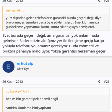
26 Kasım 2012
#25
seyma' Alıntı:
yurt dışından gelen telefonların garantisi burda geçerli değil diye
biliyorum, en azından bana öyle söylemişlerdi. İmei klonlanınca
güncelleme yapmamak lazım, sonra sıkıntı çıkıyo demişlerdi.
Evet burada geçerli değil, ama garantisi yok anlamınada
gelmiyor. Sadece sizin aldığınız yer ile iletişime geçip kargo
yoluyla telefonu yollamanız gerekiyor. Buda zahmetli ve
birazda pahalıya maloluyor. Yoksa garantisi herzaman geçerli.
erkutalp
E
Aktif Üye
26 Kasım 2012
#26
volkankey' Alıntı:
benim icin garanti pek önemli degil
sanirim klonlama isini yapicam