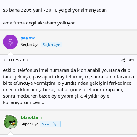
s3 bana 320€ yani 730 TL ye geliyor almanyadan
ama firma degil akrabam yolluyor
şeyma
Ş
Seçkin Üye
Seçkin Üye
25 Kasım 2012
#4
eski bi telefonun imei numarası da klonlanabiliyo. Bana da bi
tane gelmişti, passaporta kaydettirmiştik, sonra tamir tarzında
bi telefuncuya vermiştim, o yurtdışından geldiğini farkedince
imei mi klonlamış, bi kaç hafta içinde telefonum kapandı,
sonra mecburen bizde öyle yapmıştık. 4 yıldır öyle
kullanıyorum ben...
btnotlari
Süper Üye
Süper Üye