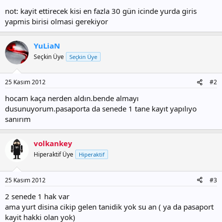
not: kayit ettirecek kisi en fazla 30 gün icinde yurda giris
yapmis birisi olmasi gerekiyor
YuLiaN
Seçkin Üye
Seçkin Üye
25 Kasım 2012
#2
hocam kaça nerden aldın.bende almayı
dusunuyorum.pasaporta da senede 1 tane kayıt yapılıyo
sanırım
volkankey
Hiperaktif Üye
Hiperaktif
25 Kasım 2012
#3
2 senede 1 hak var
ama yurt disina cikip gelen tanidik yok su an ( ya da pasaport
kayit hakki olan yok)