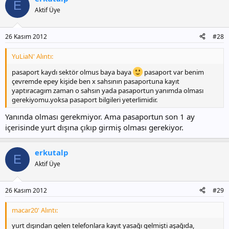
E
Aktif Üye
26 Kasım 2012
#28
YuLiaN' Alıntı:
pasaport kaydı sektör olmus baya baya
pasaport var benim
çevremde epey kişide ben x sahsının pasaportuna kayıt
yaptıracagım zaman o sahsın yada pasaportun yanımda olması
gerekiyomu.yoksa pasaport bilgileri yeterlimidir.
Yanında olması gerekmiyor. Ama pasaportun son 1 ay
içerisinde yurt dışına çıkıp girmiş olması gerekiyor.
erkutalp
E
Aktif Üye
26 Kasım 2012
#29
macar20' Alıntı:
yurt dışından gelen telefonlara kayıt yasağı gelmişti aşağıda,