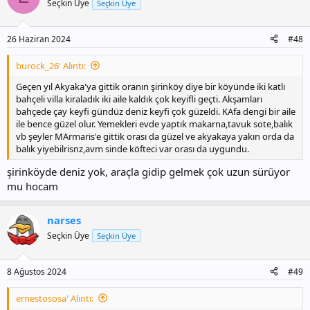
Seçkin Üye
Seçkin Üye
26 Haziran 2024
#48
burock_26' Alıntı:
Geçen yıl Akyaka'ya gittik oranın şirinköy diye bir köyünde iki katlı
bahçeli villa kiraladık iki aile kaldık çok keyifli geçti. Akşamları
bahçede çay keyfi gündüz deniz keyfi çok güzeldi. KAfa dengi bir aile
ile bence güzel olur. Yemekleri evde yaptık makarna,tavuk sote,balık
vb şeyler MArmaris'e gittik orası da güzel ve akyakaya yakın orda da
balık yiyebilrisnz,avm sinde köfteci var orası da uygundu.
şirinköyde deniz yok, araçla gidip gelmek çok uzun sürüyor
mu hocam
narses
Seçkin Üye
Seçkin Üye
8 Ağustos 2024
#49
ernestososa' Alıntı: