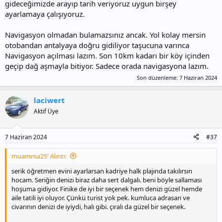
gideceğimizde arayıp tarih veriyoruz uygun birşey
ayarlamaya çalışıyoruz.
Navigasyon olmadan bulamazsınız ancak. Yol kolay mersin
otobandan antalyaya doğru gidiliyor taşucuna varınca
Navigasyon açılması lazım. Son 10km kadarı bir köy içinden
geçip dağ aşmayla bitiyor. Sadece orada navigasyona lazım.
Son düzenleme:
7 Haziran 2024
laciwert
Aktif Üye
7 Haziran 2024
#37
muamma25' Alıntı:
serik öğretmen evini ayarlarsan kadriye halk plajında takılırsın
hocam. Seriğin denizi biraz daha sert dalgalı. beni böyle sallaması
hoşuma gidiyor. Finike de iyi bir seçenek hem denizi güzel hemde
aile tatili iyi oluyor. Çünkü turist yok pek. kumluca adrasan ve
civarının denizi de iyiydi, halı gibi. çıralı da güzel bir seçenek.