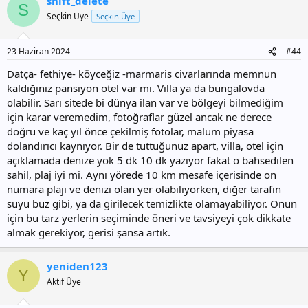
shift_delete
k
S
i
Seçkin Üye
Seçkin Üye
l
e
r
23 Haziran 2024
#44
:
Datça- fethiye- köyceğiz -marmaris civarlarında memnun
kaldığınız pansiyon otel var mı. Villa ya da bungalovda
olabilir. Sarı sitede bi dünya ilan var ve bölgeyi bilmediğim
için karar veremedim, fotoğraflar güzel ancak ne derece
doğru ve kaç yıl önce çekilmiş fotolar, malum piyasa
dolandırıcı kaynıyor. Bir de tuttuğunuz apart, villa, otel için
açıklamada denize yok 5 dk 10 dk yazıyor fakat o bahsedilen
sahil, plaj iyi mi. Aynı yörede 10 km mesafe içerisinde on
numara plajı ve denizi olan yer olabiliyorken, diğer tarafın
suyu buz gibi, ya da girilecek temizlikte olamayabiliyor. Onun
için bu tarz yerlerin seçiminde öneri ve tavsiyeyi çok dikkate
almak gerekiyor, gerisi şansa artık.
yeniden123
Y
Aktif Üye