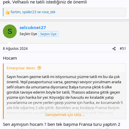
pek. Velhasılı ne tatili istediğiniz de önemli
fartim
,
spider23
ve
rose_tek
T
e
p
selcuknet27
k
S
i
Seçkin Üye
Seçkin Üye
l
e
r
8 Ağustos 2024
#51
:
Hocam
Enterprise' Alıntı:
Sayın hocam gezme tatili mi istiyorsunuz yüzme tatili mi bu da çok
önemli. Yeşil pasaportunuz varsa, gezmeyi seviyor yorulmam arada
sefil olsam da umursama diyorsanız İtalya turuna çıktık 6 ülke
gördük tavsiye ederim böyle bir tatili, Thassos adasına gittik geçen
yüzme için harika bir yer. Köyceğiz de havuzlu ev kiraladık yatıp
yuvarlanma ve çevre yerleri gezip yüzme için harika, ev kocamandı 5
aile bile sığarmış 2 aile gittik. Baselden araç kiralayıp Fransa-İsviçre-
Almanya gezisi yapabilirsiniz. Fransa'da şatoda kaldık Trde otel
Genişletmek için tıkla ...
fiyatınaydı, ormana sıfır tarih içinde. Urlayı çok sevdim çok küçük
şirin lakin Alaçatı Balıkesir tatil beldeleri kısacası Ege kıyıları, Fethiye
Sen aşmışsın hocam ? ben tek başıma Fransa turu yaptım 2
Ölüdeniz vs. Memnun kalmadığım tatil yerleri oldu. Çanakkale