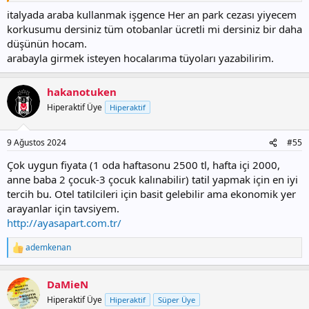
italyada araba kullanmak işgence Her an park cezası yiyecem
korkusumu dersiniz tüm otobanlar ücretli mi dersiniz bir daha
düşünün hocam.
arabayla girmek isteyen hocalarıma tüyoları yazabilirim.
hakanotuken
Hiperaktif Üye
Hiperaktif
9 Ağustos 2024
#55
Çok uygun fiyata (1 oda haftasonu 2500 tl, hafta içi 2000,
anne baba 2 çocuk-3 çocuk kalınabilir) tatil yapmak için en iyi
tercih bu. Otel tatilcileri için basit gelebilir ama ekonomik yer
arayanlar için tavsiyem.
http://ayasapart.com.tr/
ademkenan
T
e
p
DaMieN
k
i
Hiperaktif Üye
Hiperaktif
Süper Üye
l