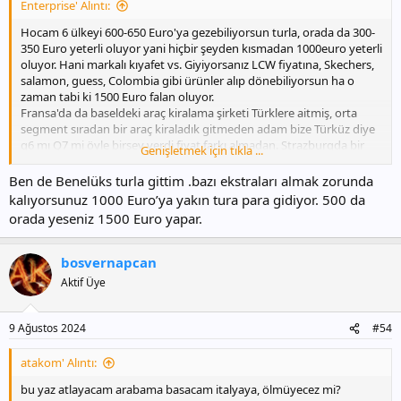
Enterprise' Alıntı:
Hocam 6 ülkeyi 600-650 Euro'ya gezebiliyorsun turla, orada da 300-
350 Euro yeterli oluyor yani hiçbir şeyden kısmadan 1000euro yeterli
oluyor. Hani markalı kıyafet vs. Giyiyorsanız LCW fiyatına, Skechers,
salamon, guess, Colombia gibi ürünler alıp dönebiliyorsun ha o
zaman tabi ki 1500 Euro falan oluyor.
Fransa'da da baseldeki araç kiralama şirketi Türklere aitmiş, orta
segment sıradan bir araç kiraladık gitmeden adam bize Türküz diye
q6 mı Q7 mi öyle birşey verdi fiyat farkı almadan. Strazburgda bir
Genişletmek için tıkla ...
şatoda konakladık orada da erken rezervasyonla 1 günlük almıştık
yarın odanız yine boş dediler aynı fiyata ertesi günü de aldık. 2 aile
Ben de Benelüks turla gittim .bazı ekstraları almak zorunda
gittik biz yakıtı şunu bunu paylaşınca o kadar uçuk olmuyor sanki.
kalıyorsunuz 1000 Euro’ya yakın tura para gidiyor. 500 da
Ha bir de yurt dışında ürünlerde müthiş pazarlık yapılıyor 50euro
orada yeseniz 1500 Euro yapar.
dedi çantaya 10 euro olsun dedik 1-2 ısrar sonucunda 20 Euro'ya
aldık. Senegallilere denk gelirseniz sorun sonra dönün gidin
yürüdükçe fiyat herşeyde düşüyor? aynı ürünü 10 Euro'ya alan da
bosvernapcan
oluyor 3 Euro'ya da.
Aktif Üye
9 Ağustos 2024
#54
atakom' Alıntı:
bu yaz atlayacam arabama basacam italyaya, ölmüyecez mi?