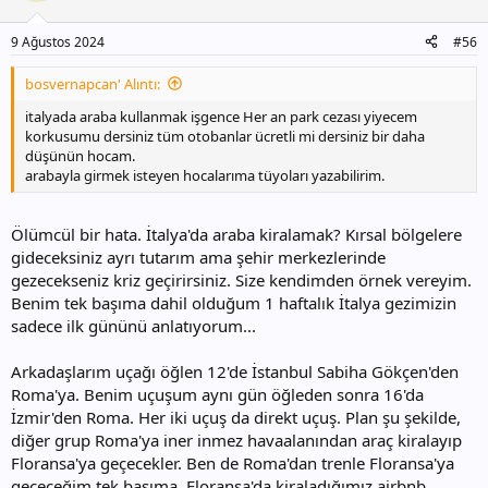
e
r
9 Ağustos 2024
#56
:
bosvernapcan' Alıntı:
italyada araba kullanmak işgence Her an park cezası yiyecem
korkusumu dersiniz tüm otobanlar ücretli mi dersiniz bir daha
düşünün hocam.
arabayla girmek isteyen hocalarıma tüyoları yazabilirim.
Ölümcül bir hata. İtalya'da araba kiralamak? Kırsal bölgelere
gideceksiniz ayrı tutarım ama şehir merkezlerinde
gezecekseniz kriz geçirirsiniz. Size kendimden örnek vereyim.
Benim tek başıma dahil olduğum 1 haftalık İtalya gezimizin
sadece ilk gününü anlatıyorum...
Arkadaşlarım uçağı öğlen 12'de İstanbul Sabiha Gökçen'den
Roma'ya. Benim uçuşum aynı gün öğleden sonra 16'da
İzmir'den Roma. Her iki uçuş da direkt uçuş. Plan şu şekilde,
diğer grup Roma'ya iner inmez havaalanından araç kiralayıp
Floransa'ya geçecekler. Ben de Roma'dan trenle Floransa'ya
geçeceğim tek başıma. Floransa'da kiraladığımız airbnb