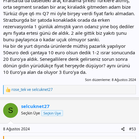
Fransa'da da baseldeki araç kiralama şirketi Türklere aitmiş,
orta segment sıradan bir araç kiraladık gitmeden adam bize
Türküz diye q6 mı Q7 mi öyle birşey verdi fiyat farkı almadan.
Strazburgda bir şatoda konakladık orada da erken
rezervasyonla 1 günlük almıştık yarın odanız yine boş dediler
aynı fiyata ertesi günü de aldık. 2 aile gittik biz yakıtı şunu
bunu paylaşınca o kadar uçuk olmuyor sanki.
Ha bir de yurt dışında ürünlerde müthiş pazarlık yapılıyor
50euro dedi çantaya 10 euro olsun dedik 1-2 ısrar sonucunda
20 Euro'ya aldık. Senegallilere denk gelirseniz sorun sonra
dönün gidin yürüdükçe fiyat herşeyde düşüyor? aynı ürünü
10 Euro'ya alan da oluyor 3 Euro'ya da.
Son düzenleme:
8 Ağustos 2024
rose_tek
ve
selcuknet27
T
e
p
selcuknet27
k
S
i
Seçkin Üye
Seçkin Üye
l
e
r
8 Ağustos 2024
#53
: