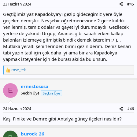
23 Haziran 2024
#45
Geçtiğimiz yaz Kapadokya'yı gezip gideceğimiz yere öyle
geçelim demiştik. Nevşehir öğretmenevinde 2 gece kaldık.
Yenilenmiş, temiz odalar vs gayet iyi durumdaydı. Gezilecek
yerlere de yakındı Ürgüp, Avanos gibi sabah erken kalkıp
balonları izlemeye gitmiştik(bindik demek isterdim :/ ), .
Mutlaka yeraltı şehirlerinden birini gezin derim. Deniz kenarı
tabi yazın tatil için çok daha iyi ama bir ara Kapadokya
yapmak isteyenler için de burası akılda bulunsun.
rose_tek
T
e
p
ernestososa
k
E
i
Seçkin Üye
Seçkin Üye
l
e
r
24 Haziran 2024
#46
:
Kaş, Finike ve Demre gibi Antalya güney ilçeleri nasıldır?
burock_26