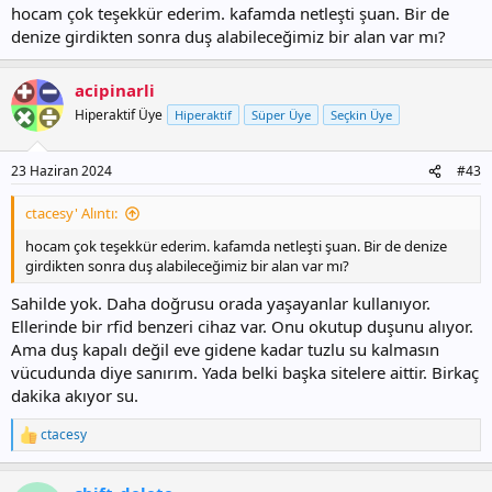
hocam çok teşekkür ederim. kafamda netleşti şuan. Bir de
denize girdikten sonra duş alabileceğimiz bir alan var mı?
acipinarli
Hiperaktif Üye
Hiperaktif
Süper Üye
Seçkin Üye
23 Haziran 2024
#43
ctacesy' Alıntı:
hocam çok teşekkür ederim. kafamda netleşti şuan. Bir de denize
girdikten sonra duş alabileceğimiz bir alan var mı?
Sahilde yok. Daha doğrusu orada yaşayanlar kullanıyor.
Ellerinde bir rfid benzeri cihaz var. Onu okutup duşunu alıyor.
Ama duş kapalı değil eve gidene kadar tuzlu su kalmasın
vücudunda diye sanırım. Yada belki başka sitelere aittir. Birkaç
dakika akıyor su.
ctacesy
T
e
p