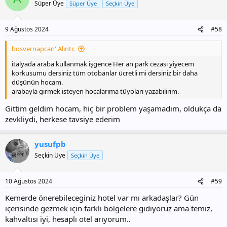
i
Süper Üye
Süper Üye
Seçkin Üye
l
e
r
9 Ağustos 2024
#58
:
bosvernapcan' Alıntı:
italyada araba kullanmak işgence Her an park cezası yiyecem
korkusumu dersiniz tüm otobanlar ücretli mi dersiniz bir daha
düşünün hocam.
arabayla girmek isteyen hocalarıma tüyoları yazabilirim.
Gittim geldim hocam, hiç bir problem yaşamadım, oldukça da
zevkliydi, herkese tavsiye ederim
yusufpb
Seçkin Üye
Seçkin Üye
10 Ağustos 2024
#59
Kemerde önerebileceginiz hotel var mı arkadaşlar? Gün
içerisinde gezmek için farklı bölgelere gidiyoruz ama temiz,
kahvaltısı iyi, hesaplı otel arıyorum..