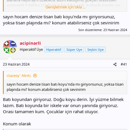
yürüyerek 5 dakika. Uzaktaki evler daha uzak. Arabayla inenler var.
Genişletmek için tıkla ...
Pişman oluyor yukarıdan ev tutanlar. Bir rıhtım var kumlu alan
orada. Denizi temiz ve zerre dalga yok. Kızım 4 yaşındayken rahatça
sayın hocam denize tisan batı koyu'nda mı giriyorsunuz,
oynadı korkmadı. Kolluk taktık su üstünde eğlendi. 100 metre
yoksa tisan plajında mı? konum atabilirseniz çok sevinirim
açıklıyorsunuz deniz göğsüme geliyor. Boyum 1.72. Yemek
Son düzenleme:
23 Haziran 2024
konusunda kendin pişir kendin ye. Market ve bir migros vardı.
Market yerel market pahalı değil. Fiyatı normal tek olmasına
rağmen.
acipinarli
Hiperaktif Üye
Hiperaktif
Süper Üye
Seçkin Üye
Bir lokanta var pahalı. Biz taşucunda tüm malzemeleri alıp eve
gidince yemeğimizi yapıyoruz.
23 Haziran 2024
#41
En yakın yerleşim yeri Yeşilovacık. Oraya gitmedik hiç. Dağ var
arasında. Dağı aşmak lazım tisana gitmek için. Yolu biraz dik ama
ctacesy' Alıntı:
tehlikeli değil. 3-4 km tırmanıp bir o kadar da iniliyor. Yeşilovacıktan
başka en yakın ve büyük yerleşim yeri taşucu 30 dakika.
sayın hocam denize tisan batı koyu'nda mı giriyorsunuz, yoksa tisan
plajında mı? konum atabilirseniz çok sevinirim
Herşey hazır olsun yemekle uğraşmam derseniz tavsiye etmem.
Batı koyundan giriyoruz. Doğu koyu derin. İyi yüzme bilmek
Yemeğinizi pişirmeniz lazım. Lokantadan yeriz derseniz bilmem ama
pahalı baya.
lazım. Batı koyunda bir iskele var onun yanında giriyoruz.
Orası tamamen kum. Çocuklar için rahat oluyor.
@kendir_li
hocam birde geçen sene adrasana gittik. Çocuklar orada
oteli sevdi serbest bahçede deliler gibi serbest oynadılar. Bizde
Konum olarak
adrasanın havasını sevdik ama bir daha gelmeyelim. Tisanın denizi