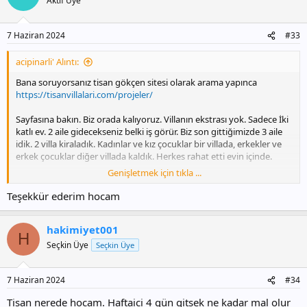
Aktif Üye
7 Haziran 2024
#33
acipinarli' Alıntı:
Bana soruyorsanız tisan gökçen sitesi olarak arama yapınca
https://tisanvillalari.com/projeler/
Sayfasına bakın. Biz orada kalıyoruz. Villanın ekstrası yok. Sadece İki
katlı ev. 2 aile gidecekseniz belki iş görür. Biz son gittiğimizde 3 aile
idik. 2 villa kiraladık. Kadınlar ve kız çocuklar bir villada, erkekler ve
erkek çocuklar diğer villada kaldık. Herkes rahat etti evin içinde.
Genişletmek için tıkla ...
Önceki sene de 3 ayrı ev tutmuştuk. Tarihte uygun olan duruma
göre ayarladık.
Teşekkür ederim hocam
Villa deyince etrafı kapalı, havuzlu vs aklınıza gelmesin tekrar
hakimiyet001
söyleyeyim de.
H
Seçkin Üye
Seçkin Üye
7 Haziran 2024
#34
Tisan nerede hocam. Haftaici 4 gün gitsek ne kadar mal olur