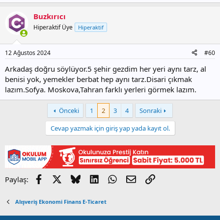
Buzkırıcı
Hiperaktif Üye
Hiperaktif
12 Ağustos 2024
#60
Arkadaş doğru söylüyor.5 şehir gezdim her yeri aynı tarz, al
benisi yok, yemekler berbat hep aynı tarz.Disari çıkmak
lazım.Sofya. Moskova,Tahran farklı yerleri görmek lazım.
Önceki
1
2
3
4
Sonraki
Cevap yazmak için giriş yap yada kayıt ol.
Facebook
X
Bluesky
LinkedIn
WhatsApp
E-posta
Link
Paylaş:
Alışveriş Ekonomi Finans E-Ticaret