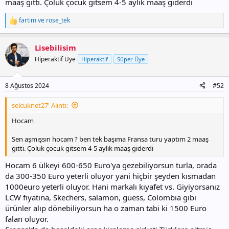
maaş gitti. Çoluk çocuk gitsem 4-5 aylık maaş giderdi
güzeldi lakin denizi girilir gibi değildi pek. Velhasılı ne tatili istediğiniz
de önemli
fartim
ve
rose_tek
T
e
p
Lisebilisim
k
i
Hiperaktif Üye
Hiperaktif
Süper Üye
l
e
r
8 Ağustos 2024
#52
:
selcuknet27' Alıntı:
Hocam
Sen aşmışsın hocam ? ben tek başıma Fransa turu yaptım 2 maaş
gitti. Çoluk çocuk gitsem 4-5 aylık maaş giderdi
Hocam 6 ülkeyi 600-650 Euro'ya gezebiliyorsun turla, orada
da 300-350 Euro yeterli oluyor yani hiçbir şeyden kısmadan
1000euro yeterli oluyor. Hani markalı kıyafet vs. Giyiyorsanız
LCW fiyatına, Skechers, salamon, guess, Colombia gibi
ürünler alıp dönebiliyorsun ha o zaman tabi ki 1500 Euro
falan oluyor.