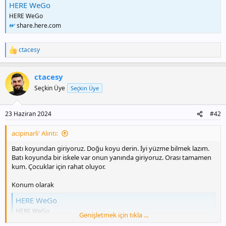
daha güzel. Kaç senedir gidiyoruz neden bıraktık buraya geldik ki
HERE WeGo
dediler. 5 kuzenin hepsi de aynısını dedi.
HERE WeGo
share.here.com
Tisan kalabalık olmuyor. Hafta içi giderseniz hele daha tenha. Biz
genelde hafta içinde hafta başı gidiyoruz. 5 yada 6 kez gittik.
ctacesy
T
Tisana giderseniz etrafta. Turistik yerleri gezelim derseniz
e
gezemezsini çünkü yok. Uzak heryere. Kafa dinlemelik bir yer.
p
ctacesy
k
i
Seçkin Üye
Seçkin Üye
l
e
r
23 Haziran 2024
#42
:
acipinarli' Alıntı:
Batı koyundan giriyoruz. Doğu koyu derin. İyi yüzme bilmek lazım.
Batı koyunda bir iskele var onun yanında giriyoruz. Orası tamamen
kum. Çocuklar için rahat oluyor.
Konum olarak
HERE WeGo
HERE WeGo
Genişletmek için tıkla ...
share.here.com