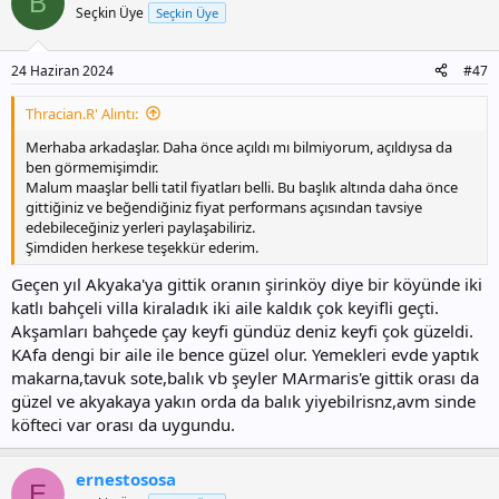
B
Seçkin Üye
Seçkin Üye
24 Haziran 2024
#47
Thracian.R' Alıntı:
Merhaba arkadaşlar. Daha önce açıldı mı bilmiyorum, açıldıysa da
ben görmemişimdir.
Malum maaşlar belli tatil fiyatları belli. Bu başlık altında daha önce
gittiğiniz ve beğendiğiniz fiyat performans açısından tavsiye
edebileceğiniz yerleri paylaşabiliriz.
Şimdiden herkese teşekkür ederim.
Geçen yıl Akyaka'ya gittik oranın şirinköy diye bir köyünde iki
katlı bahçeli villa kiraladık iki aile kaldık çok keyifli geçti.
Akşamları bahçede çay keyfi gündüz deniz keyfi çok güzeldi.
KAfa dengi bir aile ile bence güzel olur. Yemekleri evde yaptık
makarna,tavuk sote,balık vb şeyler MArmaris'e gittik orası da
güzel ve akyakaya yakın orda da balık yiyebilrisnz,avm sinde
köfteci var orası da uygundu.
ernestososa
E