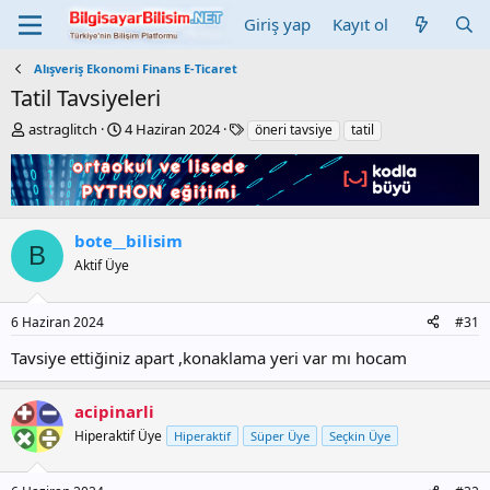
Giriş yap
Kayıt ol
Alışveriş Ekonomi Finans E-Ticaret
Tatil Tavsiyeleri
K
B
E
astraglitch
4 Haziran 2024
öneri tavsiye
tatil
o
a
t
n
ş
i
b
l
k
u
a
e
y
n
t
bote__bilisim
u
g
l
B
b
ı
e
Aktif Üye
a
ç
r
ş
t
6 Haziran 2024
#31
l
a
a
r
Tavsiye ettiğiniz apart ,konaklama yeri var mı hocam
t
i
a
h
n
i
acipinarli
Hiperaktif Üye
Hiperaktif
Süper Üye
Seçkin Üye