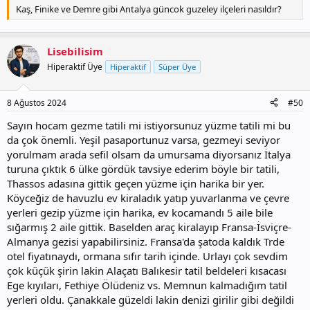
Kaş, Finike ve Demre gibi Antalya güncok guzeley ilçeleri nasıldır?
Lisebilisim
Hiperaktif Üye
Hiperaktif
Süper Üye
8 Ağustos 2024
#50
Sayın hocam gezme tatili mi istiyorsunuz yüzme tatili mi bu
da çok önemli. Yeşil pasaportunuz varsa, gezmeyi seviyor
yorulmam arada sefil olsam da umursama diyorsanız İtalya
turuna çıktık 6 ülke gördük tavsiye ederim böyle bir tatili,
Thassos adasına gittik geçen yüzme için harika bir yer.
Köyceğiz de havuzlu ev kiraladık yatıp yuvarlanma ve çevre
yerleri gezip yüzme için harika, ev kocamandı 5 aile bile
sığarmış 2 aile gittik. Baselden araç kiralayıp Fransa-İsviçre-
Almanya gezisi yapabilirsiniz. Fransa'da şatoda kaldık Trde
otel fiyatınaydı, ormana sıfır tarih içinde. Urlayı çok sevdim
çok küçük şirin lakin Alaçatı Balıkesir tatil beldeleri kısacası
Ege kıyıları, Fethiye Ölüdeniz vs. Memnun kalmadığım tatil
yerleri oldu. Çanakkale güzeldi lakin denizi girilir gibi değildi