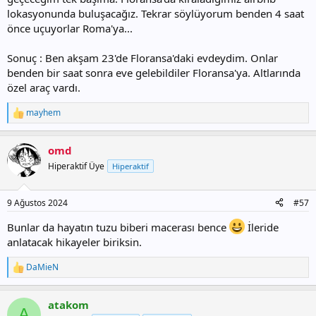
lokasyonunda buluşacağız. Tekrar söylüyorum benden 4 saat
önce uçuyorlar Roma'ya...
Sonuç : Ben akşam 23'de Floransa'daki evdeydim. Onlar
benden bir saat sonra eve gelebildiler Floransa'ya. Altlarında
özel araç vardı.
mayhem
T
e
p
omd
k
i
Hiperaktif Üye
Hiperaktif
l
e
r
9 Ağustos 2024
#57
:
Bunlar da hayatın tuzu biberi macerası bence
İleride
anlatacak hikayeler biriksin.
DaMieN
T
e
p
atakom
k
A