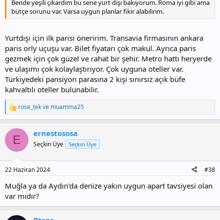
Bende yeşili çıkardım bu sene yurt dışı bakıyorum. Roma iyi gibi ama
bütçe sorunu var. Varsa uygun planlar fikir alabilirim.
Yurtdışı için ilk parisi öneririm. Transavia firmasının ankara
paris orly uçuşu var. Bilet fiyatarı çok makul. Ayrıca paris
gezmek için çok güzel ve rahat bir şehir. Metro hattı heryerde
ve ulaşımı çok kolaylaştırıyor. Çok uyguna oteller var.
Türkiyedeki pansiyon parasına 2 kişi sınırsız açık büfe
kahvaltılı oteller bulunabilir.
rose_tek
ve
muamma25
T
e
p
ernestososa
k
E
i
Seçkin Üye
Seçkin Üye
l
e
r
22 Haziran 2024
#38
:
Muğla ya da Aydın'da denize yakın uygun apart tavsiyesi olan
var mıdır?
Btrgs