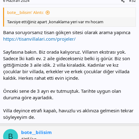
6 Haziran 2024
#32
bote__bilisim' Alıntı:
Tavsiye ettiğiniz apart ,konaklama yeri var mı hocam
Bana soruyorsanız tisan gökçen sitesi olarak arama yapınca
https://tisanvillalari.com/projeler/
Sayfasına bakın. Biz orada kalıyoruz. Villanın ekstrası yok.
Sadece İki katlı ev. 2 aile gidecekseniz belki iş görür. Biz son
gittiğimizde 3 aile idik. 2 villa kiraladık. Kadınlar ve kız
çocuklar bir villada, erkekler ve erkek çocuklar diğer villada
kaldık. Herkes rahat etti evin içinde.
Önceki sene de 3 ayrı ev tutmuştuk. Tarihte uygun olan
duruma göre ayarladık.
Villa deyince etrafı kapalı, havuzlu vs aklınıza gelmesin tekrar
söyleyeyim de.
bote__bilisim
B