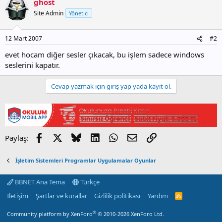
ghost
Site Admin
Yönetici
12 Mart 2007
#2
evet hocam diğer sesler çıkacak, bu işlem sadece windows
seslerini kapatır.
Cevap yazmak için giriş yap yada kayıt ol.
Facebook
X
Bluesky
LinkedIn
WhatsApp
E-posta
Link
Paylaş:
İşletim Sistemleri Programlar Uygulamalar Oyunlar
BBNET Ana Tema
Türkçe
İletişim
Şartlar ve kurallar
Gizlilik politikası
Yardım
R
S
S
®
Community platform by XenForo
© 2010-2026 XenForo Ltd.