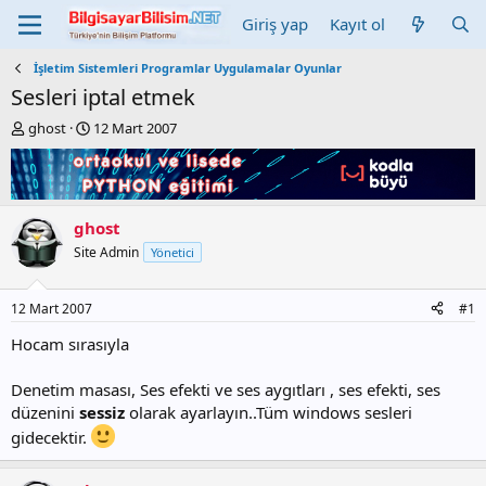
Giriş yap
Kayıt ol
İşletim Sistemleri Programlar Uygulamalar Oyunlar
Sesleri iptal etmek
K
B
ghost
12 Mart 2007
o
a
n
ş
b
l
u
a
y
n
ghost
u
g
Site Admin
Yönetici
b
ı
a
ç
ş
t
12 Mart 2007
#1
l
a
a
r
Hocam sırasıyla
t
i
a
h
Denetim masası, Ses efekti ve ses aygıtları , ses efekti, ses
n
i
düzenini
sessiz
olarak ayarlayın..Tüm windows sesleri
gidecektir.