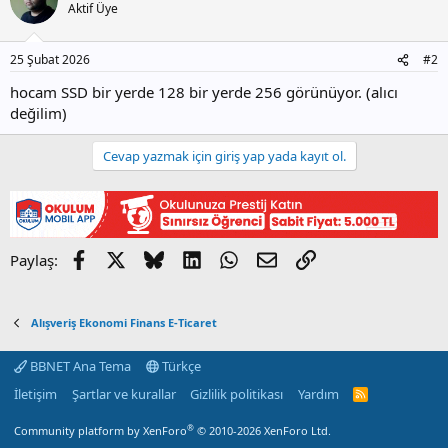
Aktif Üye
25 Şubat 2026
#2
hocam SSD bir yerde 128 bir yerde 256 görünüyor. (alıcı
değilim)
Cevap yazmak için giriş yap yada kayıt ol.
Facebook
X
Bluesky
LinkedIn
WhatsApp
E-posta
Link
Paylaş:
Alışveriş Ekonomi Finans E-Ticaret
BBNET Ana Tema
Türkçe
İletişim
Şartlar ve kurallar
Gizlilik politikası
Yardım
R
S
S
®
Community platform by XenForo
© 2010-2026 XenForo Ltd.