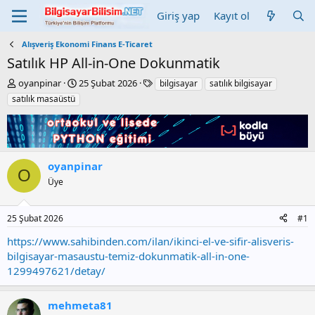
Giriş yap
Kayıt ol
Alışveriş Ekonomi Finans E-Ticaret
Satılık HP All-in-One Dokunmatik
K
B
E
oyanpinar
25 Şubat 2026
bilgisayar
satılık bilgisayar
o
a
t
satılık masaüstü
n
ş
i
b
l
k
u
a
e
y
n
t
u
g
l
oyanpinar
b
ı
e
O
Üye
a
ç
r
ş
t
l
a
25 Şubat 2026
#1
a
r
t
i
https://www.sahibinden.com/ilan/ikinci-el-ve-sifir-alisveris-
a
h
bilgisayar-masaustu-temiz-dokunmatik-all-in-one-
n
i
1299497621/detay/
mehmeta81