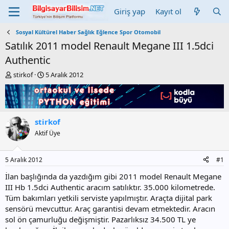
Giriş yap
Kayıt ol
Sosyal Kültürel Haber Sağlık Eğlence Spor Otomobil
Satılık 2011 model Renault Megane III 1.5dci
Authentic
K
B
stirkof
5 Aralık 2012
o
a
n
ş
b
l
u
a
y
n
stirkof
u
g
Aktif Üye
b
ı
a
ç
ş
t
5 Aralık 2012
#1
l
a
a
r
İlan başlığında da yazdığım gibi 2011 model Renault Megane
t
i
III Hb 1.5dci Authentic aracım satılıktır. 35.000 kilometrede.
a
h
Tüm bakımları yetkili serviste yapılmıştır. Araçta dijital park
n
i
sensörü mevcuttur. Araç garantisi devam etmektedir. Aracın
sol ön çamurluğu değişmiştir. Pazarlıksız 34.500 TL ye