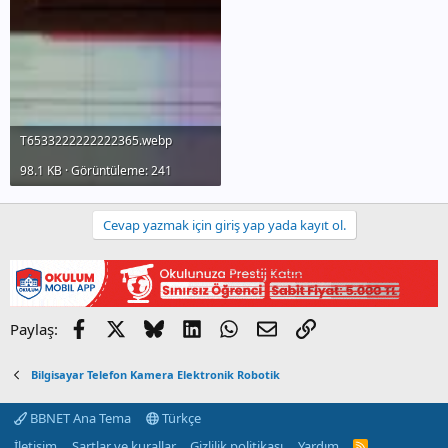
T6533222222222365.webp
98.1 KB · Görüntüleme: 241
Cevap yazmak için giriş yap yada kayıt ol.
Facebook
X
Bluesky
LinkedIn
WhatsApp
E-posta
Link
Paylaş:
Bilgisayar Telefon Kamera Elektronik Robotik
BBNET Ana Tema
Türkçe
İletişim
Şartlar ve kurallar
Gizlilik politikası
Yardım
R