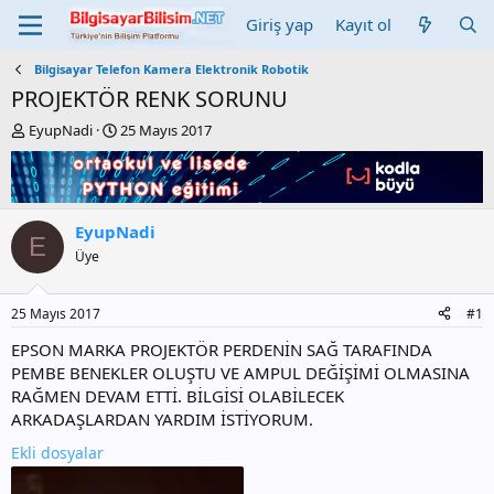
Giriş yap
Kayıt ol
Bilgisayar Telefon Kamera Elektronik Robotik
PROJEKTÖR RENK SORUNU
K
B
EyupNadi
25 Mayıs 2017
o
a
n
ş
b
l
u
a
y
n
EyupNadi
E
u
g
Üye
b
ı
a
ç
ş
t
25 Mayıs 2017
#1
l
a
a
r
EPSON MARKA PROJEKTÖR PERDENİN SAĞ TARAFINDA
t
i
PEMBE BENEKLER OLUŞTU VE AMPUL DEĞİŞİMİ OLMASINA
a
h
RAĞMEN DEVAM ETTİ. BİLGİSİ OLABİLECEK
n
i
ARKADAŞLARDAN YARDIM İSTİYORUM.
Ekli dosyalar