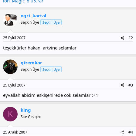
ion_Magic_8.05.rar
ogrt_kartal
Seçkin Üye
Seçkin Üye
25 Eylül 2007
#2
teşekkürler hakan. artvine selamlar
gizemkar
Seçkin Üye
Seçkin Üye
25 Eylül 2007
#3
eyvallah abicim eskişehirede cok selamlar :+1:
king
K
Site Gezgini
25 Aralık 2007
#4