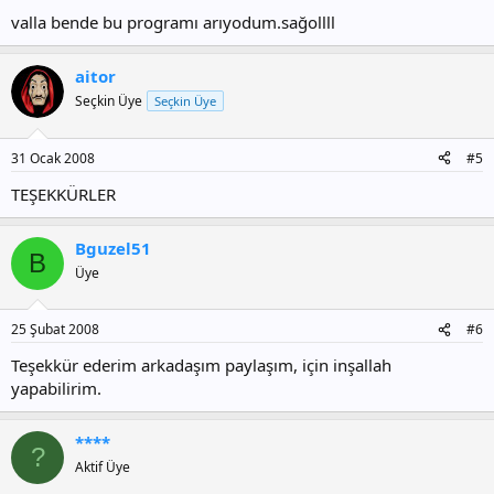
valla bende bu programı arıyodum.sağollll
aitor
Seçkin Üye
Seçkin Üye
31 Ocak 2008
#5
TEŞEKKÜRLER
Bguzel51
B
Üye
25 Şubat 2008
#6
Teşekkür ederim arkadaşım paylaşım, için inşallah
yapabilirim.
****
?
Aktif Üye