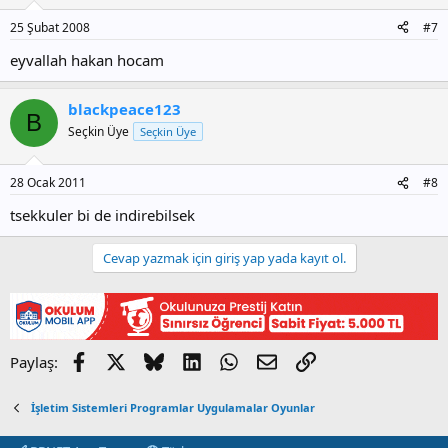
25 Şubat 2008
#7
eyvallah hakan hocam
blackpeace123
B
Seçkin Üye
Seçkin Üye
28 Ocak 2011
#8
tsekkuler bi de indirebilsek
Cevap yazmak için giriş yap yada kayıt ol.
Facebook
X
Bluesky
LinkedIn
WhatsApp
E-posta
Link
Paylaş:
İşletim Sistemleri Programlar Uygulamalar Oyunlar