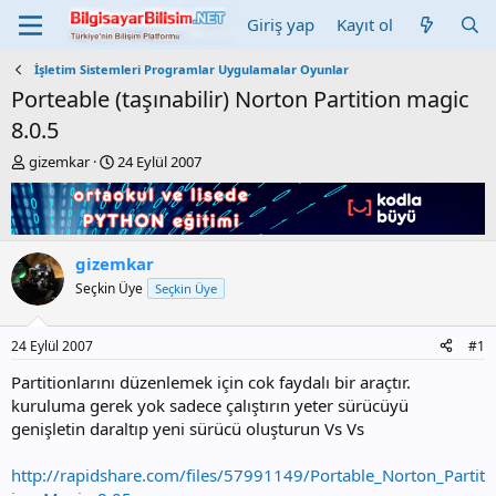
Giriş yap
Kayıt ol
İşletim Sistemleri Programlar Uygulamalar Oyunlar
Porteable (taşınabilir) Norton Partition magic
8.0.5
K
B
gizemkar
24 Eylül 2007
o
a
n
ş
b
l
u
a
y
n
gizemkar
u
g
Seçkin Üye
Seçkin Üye
b
ı
a
ç
ş
t
24 Eylül 2007
#1
l
a
a
r
Partitionlarını düzenlemek için cok faydalı bir araçtır.
t
i
kuruluma gerek yok sadece çalıştırın yeter sürücüyü
a
h
genişletin daraltıp yeni sürücü oluşturun Vs Vs
n
i
http://rapidshare.com/files/57991149/Portable_Norton_Partit