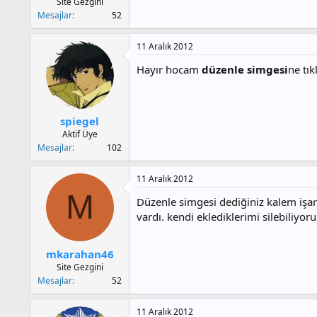
Site Gezgini
Mesajlar
52
11 Aralık 2012
Hayır hocam
düzenle simgesi
ne tık
spiegel
Aktif Üye
Mesajlar
102
11 Aralık 2012
M
Düzenle simgesi dediğiniz kalem işar
vardı. kendi eklediklerimi silebiliy
mkarahan46
Site Gezgini
Mesajlar
52
11 Aralık 2012