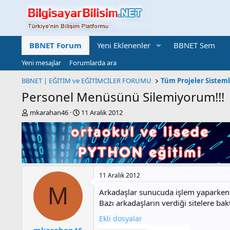
BBNET Forum
Yeni Eklenenler
BBNET Sem
Yeni mesajlar
Forumlarda ara
BBNET | EĞİTİM ve EĞİTİMCİLER FORUMU
Tüm Projeler Sistem
Personel Menüsünü Silemiyorum!!!
K
B
mkarahan46
11 Aralık 2012
o
a
n
ş
b
l
u
a
y
n
u
g
11 Aralık 2012
b
ı
a
ç
M
Arkadaşlar sunucuda işlem yaparken 
ş
t
Bazı arkadaşların verdiği sitelere ba
l
a
a
r
Ekli dosyalar
t
i
mkarahan46