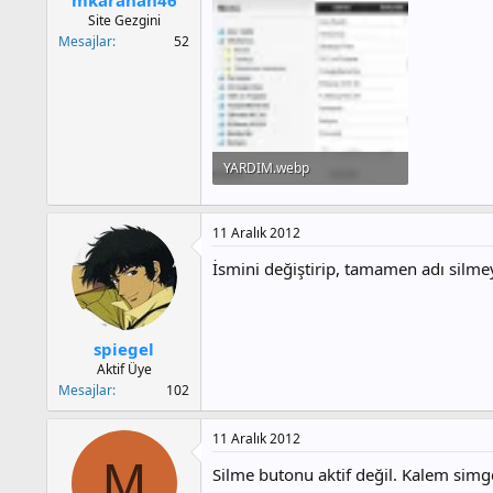
a
h
Site Gezgini
n
i
Mesajlar
52
YARDIM.webp
15.9 KB · Görüntüleme: 524
11 Aralık 2012
İsmini değiştirip, tamamen adı sil
spiegel
Aktif Üye
Mesajlar
102
11 Aralık 2012
M
Silme butonu aktif değil. Kalem simg