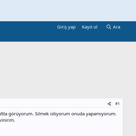
Giriş yap
Kayıt ol
Ara
#1
 altta görüyorum. Silmek istiyorum onuda yapamıyorum.
vinirim.