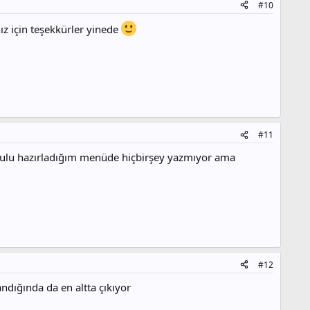
#10
z için teşekkürler yinede
#11
kulu hazırladığım menüde hiçbirşey yazmıyor ama
#12
dığında da en altta çıkıyor