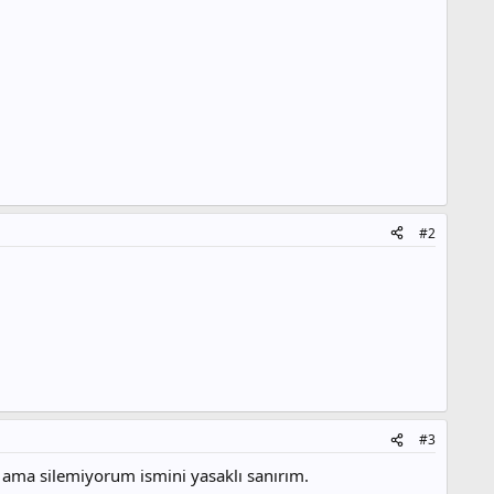
#2
#3
 ama silemiyorum ismini yasaklı sanırım.