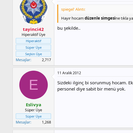
spiegel' Alıntı:
Hayır hocam
düzenle simgesi
ne tıkla y
bu şekilde..
tayinci42
Hiperaktif Üye
Hiperaktif
Süper Üye
Seçkin Üye
Mesajlar
2,717
11 Aralık 2012
E
Sizdeki ilginç bi sorunmuş hocam. Ekl
personel diye sabit bir menü yok.
Eslivya
Süper Üye
Süper Üye
Mesajlar
1,268