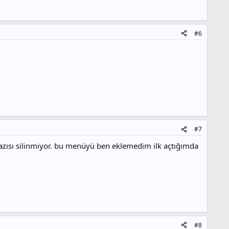
#6
#7
 yazısı silinmiyor. bu menüyü ben eklemedim ilk açtığımda
#8