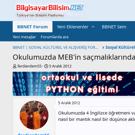
BBNET Forum
Yeni Eklenenler
BBNET Sem
Yeni mesajlar
Forumlarda ara
BBNET | SOSYAL KÜLTÜREL VE ALIŞVERİŞ FORUMU
Okulumuzda MEB'in saçmalıklarından
K
B
ferdierdem55
5 Aralık 2012
o
a
n
ş
b
l
u
a
y
n
u
g
5 Aralık 2012
b
ı
a
ç
Okulumuzda 4 İngilizce öğretmeni var
ş
t
nasıl bir mantık nasıl bir düşünce a
l
a
a
r
t
i
ferdierdem55