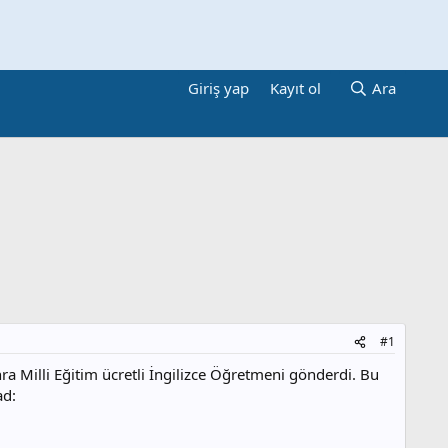
Giriş yap
Kayıt ol
Ara
#1
a Milli Eğitim ücretli İngilizce Öğretmeni gönderdi. Bu
ad: