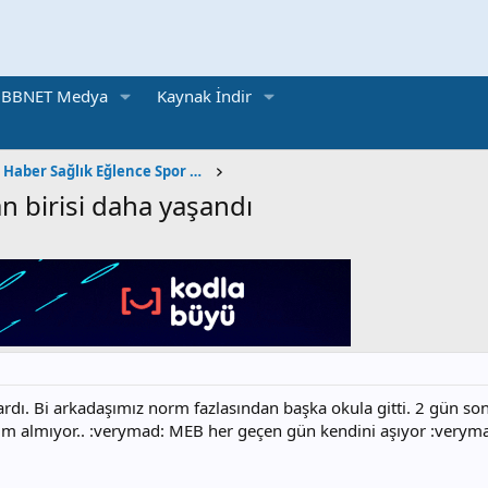
BBNET Medya
Kaynak İndir
Sosyal Kültürel Haber Sağlık Eğlence Spor Otomobil
 birisi daha yaşandı
dı. Bi arkadaşımız norm fazlasından başka okula gitti. 2 gün sonr
klım almıyor.. :verymad: MEB her geçen gün kendini aşıyor :verym