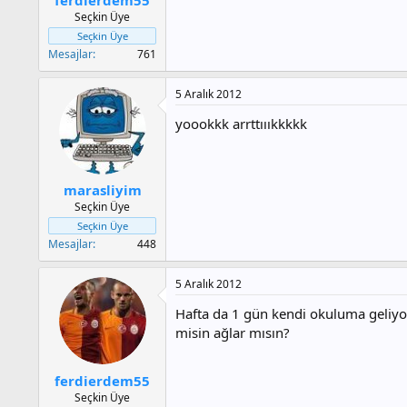
a
h
Seçkin Üye
n
i
Seçkin Üye
Mesajlar
761
5 Aralık 2012
yoookkk arrttıııkkkkk
marasliyim
Seçkin Üye
Seçkin Üye
Mesajlar
448
5 Aralık 2012
Hafta da 1 gün kendi okuluma geliyo
misin ağlar mısın?
ferdierdem55
Seçkin Üye