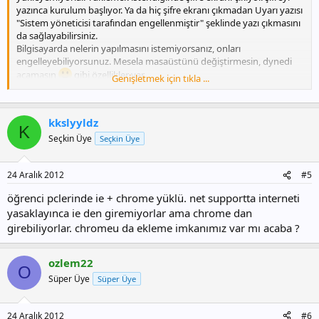
yazınca kurulum başlıyor. Ya da hiç şifre ekranı çıkmadan Uyarı yazısı
"Sistem yöneticisi tarafından engellenmiştir" şeklinde yazı çıkmasını
da sağlayabilirsiniz.
Bilgisayarda nelerin yapılmasını istemiyorsanız, onları
engelleyebiliyorsunuz. Mesela masaüstünü değiştirmesin, dynedi
açamasın
gibi özellikler var.
Genişletmek için tıkla ...
Googlede arama çubuğuna sizin belirlediğiniz kelimeleri "oyun,
game ... " yazınca sayfa kapansın gibi seçenekler var.
Kullanın, kullandıkça beni hatırlayın
kkslyyldz
K
Seçkin Üye
Seçkin Üye
24 Aralık 2012
#5
öğrenci pclerinde ie + chrome yüklü. net supportta interneti
yasaklayınca ie den giremiyorlar ama chrome dan
girebiliyorlar. chromeu da ekleme imkanımız var mı acaba ?
ozlem22
O
Süper Üye
Süper Üye
24 Aralık 2012
#6