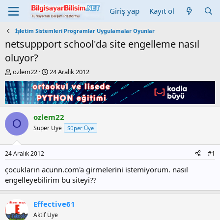
Giriş yap
Kayıt ol
İşletim Sistemleri Programlar Uygulamalar Oyunlar
netsuppport school'da site engelleme nasıl
oluyor?
K
B
ozlem22
24 Aralık 2012
o
a
n
ş
b
l
u
a
y
n
ozlem22
O
u
g
Süper Üye
Süper Üye
b
ı
a
ç
ş
t
24 Aralık 2012
#1
l
a
a
r
çocukların acunn.com'a girmelerini istemiyorum. nasıl
t
i
engelleyebilirim bu siteyi??
a
h
n
i
Effective61
Aktif Üye