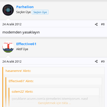
Parhelion
Seçkin Üye
Seçkin Üye
24 Aralık 2012
#8
modemden yasaklayın
Effective61
Aktif Üye
24 Aralık 2012
#9
hasanemre' Alıntı:
Effective61' Alıntı:
ozlem22' Alıntı:
çocukların acunn.com'a girmelerini istemiyorum. nasıl
engelleyebilirim bu siteyi??
Genişletmek için tıkla ...