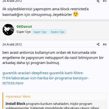
24 Aralık 2012
#3
ilk söylediklerinizi yapmıştım ama block restricted'a
basmadığım için olmuyomuş..teşekkürler
06Davut
Süper Üye
Süper Üye
Seçkin Üye
24 Aralık 2012
#4
ben avast antivirüs kullanıyrum ordan ek korumada site
engelleme ile yapıyorum netsupport da nasil bilmiyorum bir
arkadaş daha iyi program bulmuş
guvenlik-araclari-deepfreez-guvenlik-karti-filitre-
f104/laboratuar-icin-harika-bir-programa-benziyor-
t97939.html
mystreous' Alıntı:
Install Block
programı kurdum rahatladım. Hiçbir program
yükleyemiyorlar. Yüklemek istendiğinde şifre ekranı çıkıyor. şifreyi