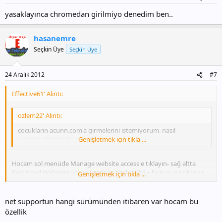
yasaklayınca chromedan girilmiyo denedim ben..
hasanemre
Seçkin Üye
Seçkin Üye
24 Aralık 2012
#7
Effective61' Alıntı:
ozlem22' Alıntı:
çocukların acunn.com'a girmelerini istemiyorum. nasıl
engelleyebilirim bu siteyi??
Genişletmek için tıkla ...
Hocam sol menüde Manage website access e tıklayın- sağ altta
Restricted Websites yazan yerde ki yeşil renkli + butonuna tıklayın
Genişletmek için tıkla ...
ve açılan pencereye website adresini yazın tamam deyin. Sonrasında
Aşağıda yer alan kırmızı renkli x ile gösterilen Block Restreited a
tılayın. Bu kadar. + butonu kullanarak istediğiniz kadar site yazabilir
net supportun hangi sürümünden itibaren var hocam bu
ve engelleyebilirsiniz. Sadece site adresi değil oraya yazacağınız
özellik
kelimelerde engellenebilir.