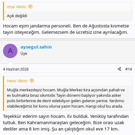
msa' Alıntı:
Açık değildi
Hocam eşim jandarma personeli. Ben de Ağustosta kısmetse
tayin isteyeceğim. Gelemezsem de ücretsiz izne ayrılacağım.
aysegul.sahin
A
Üye
4 Haziran 2026
#14
Hesx' Alıntı:
Muğla merkezdeyiz hocam. Muğla Merkez kira açısından pahalı ve
ev bulmakta biraz sıkıntıdır. Tayin dönemi başlıyor yakında asker
polis birbirlerine de devir edebiliyor gelen gidenin yerine. Yardımcı
olabileceğimiz bir konu olursa yazın hocam. Hangi okul bu arada.
Teşekkür ederim sayın hocam. Ev bulduk. Yeniköy tarafından
tuttuk. Ben Kahramanmaraştan geleceğim. Bize orası uzak
dediler ama 8 km imiş. Şu an çalıştığım okul eve 17 km.