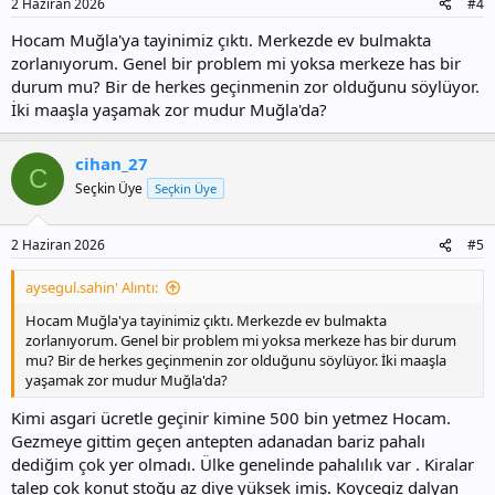
2 Haziran 2026
#4
:
Hocam Muğla'ya tayinimiz çıktı. Merkezde ev bulmakta
zorlanıyorum. Genel bir problem mi yoksa merkeze has bir
durum mu? Bir de herkes geçinmenin zor olduğunu söylüyor.
İki maaşla yaşamak zor mudur Muğla'da?
cihan_27
C
Seçkin Üye
Seçkin Üye
2 Haziran 2026
#5
aysegul.sahin' Alıntı:
Hocam Muğla'ya tayinimiz çıktı. Merkezde ev bulmakta
zorlanıyorum. Genel bir problem mi yoksa merkeze has bir durum
mu? Bir de herkes geçinmenin zor olduğunu söylüyor. İki maaşla
yaşamak zor mudur Muğla'da?
Kimi asgari ücretle geçinir kimine 500 bin yetmez Hocam.
Gezmeye gittim geçen antepten adanadan bariz pahalı
dediğim çok yer olmadı. Ülke genelinde pahalılık var . Kiralar
talep çok konut stoğu az diye yüksek imiş. Koycegiz dalyan