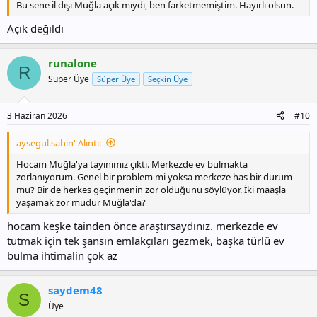
Bu sene il dışı Muğla açık mıydı, ben farketmemiştim. Hayırlı olsun.
Açık değildi
runalone
R
Süper Üye
Süper Üye
Seçkin Üye
3 Haziran 2026
#10
aysegul.sahin' Alıntı:
Hocam Muğla'ya tayinimiz çıktı. Merkezde ev bulmakta
zorlanıyorum. Genel bir problem mi yoksa merkeze has bir durum
mu? Bir de herkes geçinmenin zor olduğunu söylüyor. İki maaşla
yaşamak zor mudur Muğla'da?
hocam keşke tainden önce araştırsaydınız. merkezde ev
tutmak için tek şansın emlakçıları gezmek, başka türlü ev
bulma ihtimalin çok az
saydem48
S
Üye