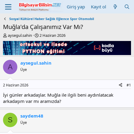
Giriş yap
Kayıt ol
Sosyal Kültürel Haber Sağlık Eğlence Spor Otomobil
Muğla'da Çalışanımız Var Mı?
K
B
aysegul.sahin
2 Haziran 2026
o
a
n
ş
b
l
u
a
y
n
aysegul.sahin
A
u
g
Üye
b
ı
a
ç
ş
t
2 Haziran 2026
#1
l
a
a
r
İyi günler arkadaşlar. Muğla ile ilgili beni aydınlatacak
t
i
arkadaşım var mı aramızda?
a
h
n
i
saydem48
S
Üye