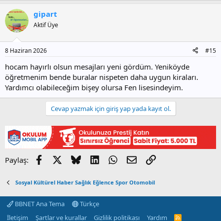
gipart
Aktif Üye
8 Haziran 2026
#15
hocam hayırlı olsun mesajları yeni gördüm. Yeniköyde
öğretmenim bende buralar nispeten daha uygun kiraları.
Yardımcı olabileceğim bişey olursa Fen lisesindeyim.
Cevap yazmak için giriş yap yada kayıt ol.
Facebook
X
Bluesky
LinkedIn
WhatsApp
E-posta
Link
Paylaş:
Sosyal Kültürel Haber Sağlık Eğlence Spor Otomobil
BBNET Ana Tema
Türkçe
İletişim
Şartlar ve kurallar
Gizlilik politikası
Yardım
R