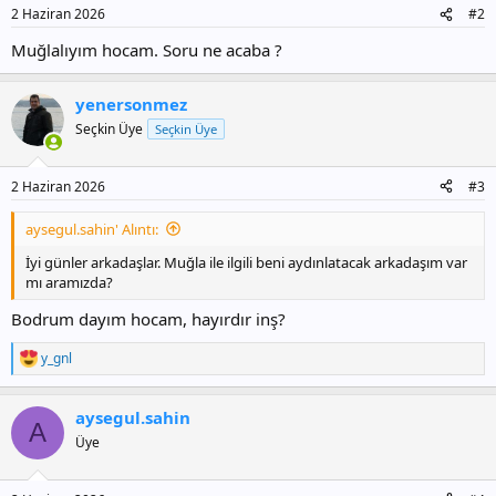
2 Haziran 2026
#2
Muğlalıyım hocam. Soru ne acaba ?
yenersonmez
Seçkin Üye
Seçkin Üye
2 Haziran 2026
#3
aysegul.sahin' Alıntı:
İyi günler arkadaşlar. Muğla ile ilgili beni aydınlatacak arkadaşım var
mı aramızda?
Bodrum dayım hocam, hayırdır inş?
y_gnl
T
e
p
aysegul.sahin
k
A
i
Üye
l
e
r