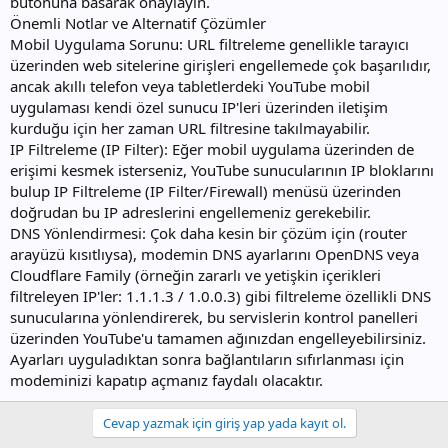
butonuna basarak onaylayın.
Önemli Notlar ve Alternatif Çözümler
Mobil Uygulama Sorunu: URL filtreleme genellikle tarayıcı
üzerinden web sitelerine girişleri engellemede çok başarılıdır,
ancak akıllı telefon veya tabletlerdeki YouTube mobil
uygulaması kendi özel sunucu IP'leri üzerinden iletişim
kurduğu için her zaman URL filtresine takılmayabilir.
IP Filtreleme (IP Filter): Eğer mobil uygulama üzerinden de
erişimi kesmek isterseniz, YouTube sunucularının IP bloklarını
bulup IP Filtreleme (IP Filter/Firewall) menüsü üzerinden
doğrudan bu IP adreslerini engellemeniz gerekebilir.
DNS Yönlendirmesi: Çok daha kesin bir çözüm için (router
arayüzü kısıtlıysa), modemin DNS ayarlarını OpenDNS veya
Cloudflare Family (örneğin zararlı ve yetişkin içerikleri
filtreleyen IP'ler: 1.1.1.3 / 1.0.0.3) gibi filtreleme özellikli DNS
sunucularına yönlendirerek, bu servislerin kontrol panelleri
üzerinden YouTube'u tamamen ağınızdan engelleyebilirsiniz.
Ayarları uyguladıktan sonra bağlantıların sıfırlanması için
modeminizi kapatıp açmanız faydalı olacaktır.
Cevap yazmak için giriş yap yada kayıt ol.