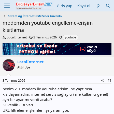
Giriş yap
Kayıt ol
Sistem Ağ İnternet GSM Siber Güvenlik
modemden youtube engelleme-erişim
kısıtlama
K
B
E
LocalInternet
3 Temmuz 2026
youtube
o
a
t
n
ş
i
b
l
k
u
a
e
y
n
t
LocalInternet
u
g
l
Aktif Üye
b
ı
e
a
ç
r
ş
t
3 Temmuz 2026
#1
l
a
a
r
benim ZTE modem ile youtube erişimi ne yaptımsa
t
i
kısıtlayamadım. internet servis sağlayıcı (aile kullanıcı genel)
a
h
ayrı bir ayar mı verdi acaba?
n
i
Güvenlik - Duvarı
URL filtreleme işlemleri işe yaramıyor.