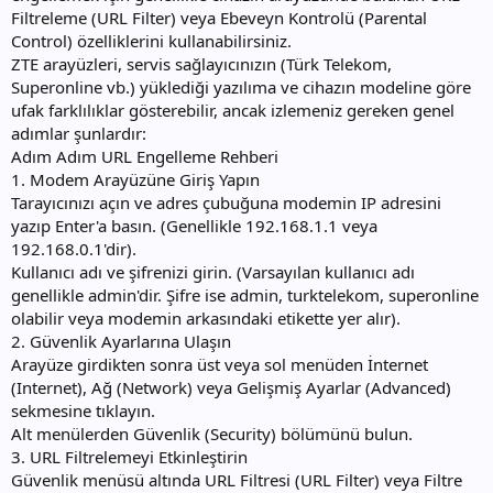
Filtreleme (URL Filter) veya Ebeveyn Kontrolü (Parental
Control) özelliklerini kullanabilirsiniz.
ZTE arayüzleri, servis sağlayıcınızın (Türk Telekom,
Superonline vb.) yüklediği yazılıma ve cihazın modeline göre
ufak farklılıklar gösterebilir, ancak izlemeniz gereken genel
adımlar şunlardır:
Adım Adım URL Engelleme Rehberi
1. Modem Arayüzüne Giriş Yapın
Tarayıcınızı açın ve adres çubuğuna modemin IP adresini
yazıp Enter'a basın. (Genellikle 192.168.1.1 veya
192.168.0.1'dir).
Kullanıcı adı ve şifrenizi girin. (Varsayılan kullanıcı adı
genellikle admin'dir. Şifre ise admin, turktelekom, superonline
olabilir veya modemin arkasındaki etikette yer alır).
2. Güvenlik Ayarlarına Ulaşın
Arayüze girdikten sonra üst veya sol menüden İnternet
(Internet), Ağ (Network) veya Gelişmiş Ayarlar (Advanced)
sekmesine tıklayın.
Alt menülerden Güvenlik (Security) bölümünü bulun.
3. URL Filtrelemeyi Etkinleştirin
Güvenlik menüsü altında URL Filtresi (URL Filter) veya Filtre