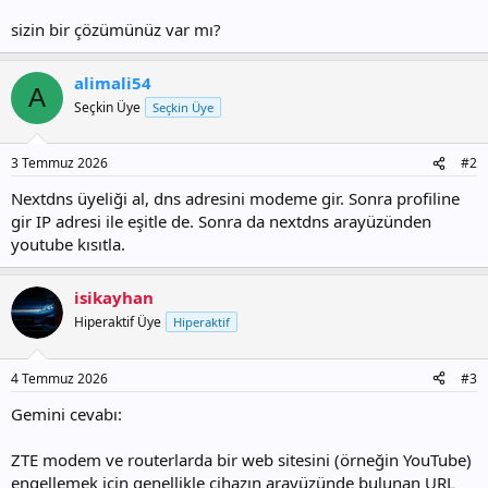
sizin bir çözümünüz var mı?
alimali54
A
Seçkin Üye
Seçkin Üye
3 Temmuz 2026
#2
Nextdns üyeliği al, dns adresini modeme gir. Sonra profiline
gir IP adresi ile eşitle de. Sonra da nextdns arayüzünden
youtube kısıtla.
isikayhan
Hiperaktif Üye
Hiperaktif
4 Temmuz 2026
#3
Gemini cevabı:
ZTE modem ve routerlarda bir web sitesini (örneğin YouTube)
engellemek için genellikle cihazın arayüzünde bulunan URL