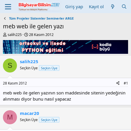
Giriş yap
Kayıt ol
Tüm Projeler Sistemler Seminerler ARGE
meb web ile gelen yazı
K
B
salih225
28 Kasım 2012
o
a
n
ş
b
l
u
a
y
n
salih225
S
u
g
Seçkin Üye
Seçkin Üye
b
ı
a
ç
ş
t
28 Kasım 2012
#1
l
a
a
r
meb web ile gelen yazının son maddesinde sitenin yedeğinin
t
i
alınması diyor bunu nasıl yapacaz
a
h
n
i
macar20
M
Seçkin Üye
Seçkin Üye