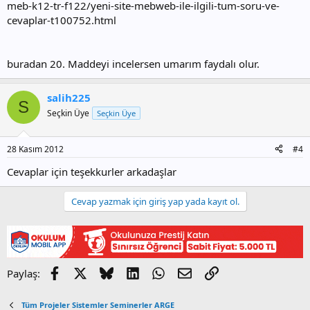
meb-k12-tr-f122/yeni-site-mebweb-ile-ilgili-tum-soru-ve-
cevaplar-t100752.html
buradan 20. Maddeyi incelersen umarım faydalı olur.
salih225
S
Seçkin Üye
Seçkin Üye
28 Kasım 2012
#4
Cevaplar için teşekkurler arkadaşlar
Cevap yazmak için giriş yap yada kayıt ol.
Facebook
X
Bluesky
LinkedIn
WhatsApp
E-posta
Link
Paylaş:
Tüm Projeler Sistemler Seminerler ARGE