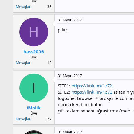
Üye
Mesajlar
35
31 Mayıs 2017
H
piliiz
hass2006
Üye
Mesajlar
12
31 Mayıs 2017
I
SİTE1:
https://link.im/1z7X
SİTE2:
https://link.im/1z7Z
(sitenin y
logoxnet browser + proxysite.com adr
onuda kendiniz bulun
iMalik
çift reklam sebebi uğraştırma (meb i
Üye
Mesajlar
37
31 Mayıs 2017