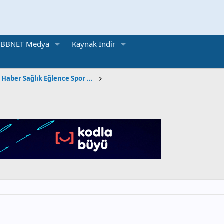
BBNET Medya
Kaynak İndir
Sosyal Kültürel Haber Sağlık Eğlence Spor Otomobil