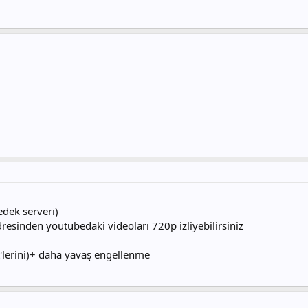
edek serveri)
esinden youtubedaki videoları 720p izliyebilirsiniz
t'lerini)+ daha yavaş engellenme