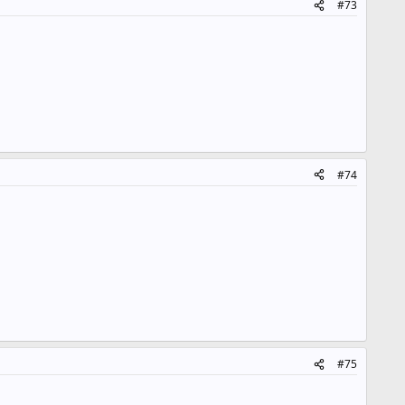
#73
#74
#75