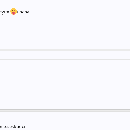
reyim
uhaha:
n tesekkurler