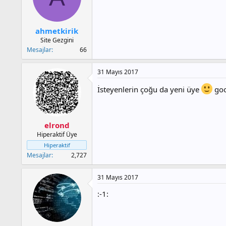
ahmetkirik
Site Gezgini
Mesajlar
66
31 Mayıs 2017
İsteyenlerin çoğu da yeni üye
goo
elrond
Hiperaktif Üye
Hiperaktif
Mesajlar
2,727
31 Mayıs 2017
:-1: