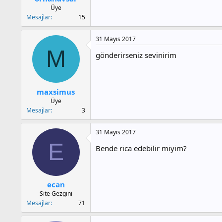
Üye
Mesajlar
15
31 Mayıs 2017
M
gönderirseniz sevinirim
maxsimus
Üye
Mesajlar
3
31 Mayıs 2017
E
Bende rica edebilir miyim?
ecan
Site Gezgini
Mesajlar
71