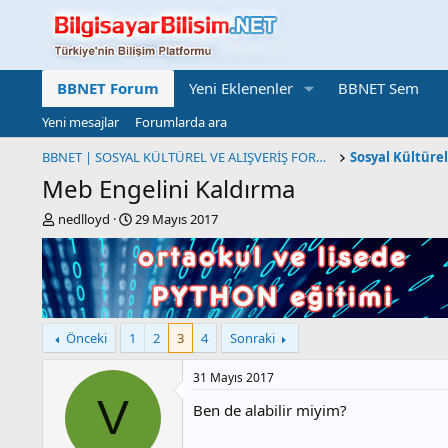
BBNET Forum
Yeni Eklenenler
BBNET Sem
Yeni mesajlar
Forumlarda ara
BBNET | SOSYAL KÜLTÜREL VE ALIŞVERİŞ FORUMU
Meb Engelini Kaldırma
K
B
nedlloyd
29 Mayıs 2017
o
a
n
ş
b
l
u
a
y
n
u
g
Önceki
1
2
3
4
Sonraki
b
ı
a
ç
31 Mayıs 2017
ş
t
l
a
V
Ben de alabilir miyim?
a
r
t
i