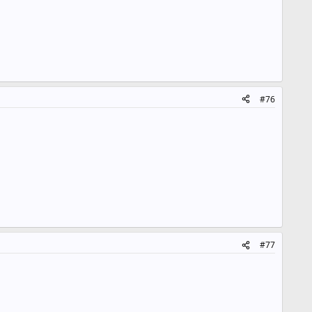
#76
#77