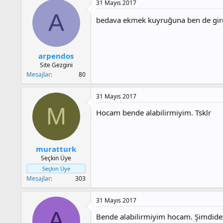
31 Mayıs 2017
A
bedava ekmek kuyruğuna ben de gi
arpendos
Site Gezgini
Mesajlar
80
31 Mayıs 2017
M
Hocam bende alabilirmiyim. Tsklr
muratturk
Seçkin Üye
Seçkin Üye
Mesajlar
303
31 Mayıs 2017
A
Bende alabilirmiyim hocam. Şimdide