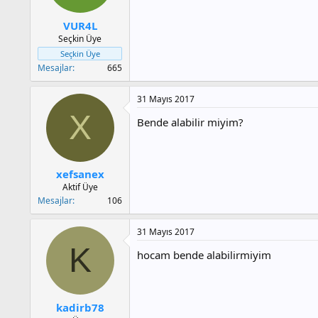
a
h
n
i
VUR4L
Seçkin Üye
Seçkin Üye
Mesajlar
665
31 Mayıs 2017
X
Bende alabilir miyim?
xefsanex
Aktif Üye
Mesajlar
106
31 Mayıs 2017
K
hocam bende alabilirmiyim
kadirb78