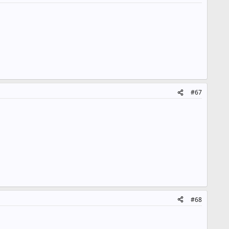
#67
#68