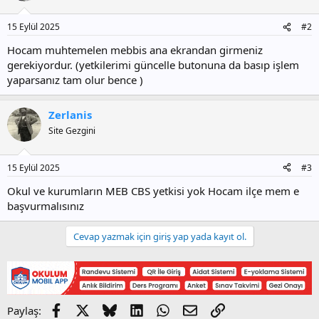
15 Eylül 2025
#2
Hocam muhtemelen mebbis ana ekrandan girmeniz
gerekiyordur. (yetkilerimi güncelle butonuna da basıp işlem
yaparsanız tam olur bence )
Zerlanis
Site Gezgini
15 Eylül 2025
#3
Okul ve kurumların MEB CBS yetkisi yok Hocam ilçe mem e
başvurmalısınız
Cevap yazmak için giriş yap yada kayıt ol.
Facebook
X
Bluesky
LinkedIn
WhatsApp
E-posta
Link
Paylaş: