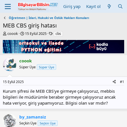
Giriş yap
Kayıt ol
Öğretmen | İdari, Hukuki ve Özlük Hakları Konuları
MEB CBS giriş hatası
K
B
E
coook
15 Eylül 2025
cbs
o
a
t
n
ş
i
b
l
k
u
a
e
y
n
t
coook
u
g
l
Süper Üye
Süper Üye
b
ı
e
a
ç
r
ş
t
15 Eylül 2025
#1
l
a
a
r
Kurum şifresi ile MEB CBS'ye girmeye çalışıyoruz, mebbis
t
i
bilgileri ile müdürümle beraber girmeye çalışıyoruz ancak
a
h
hata veriyor, giriş yapamıyoruz. Bilgisi olan var mıdır?
n
i
by_zamansiz
Seçkin Üye
Seçkin Üye