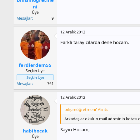
a
h
ni
n
i
Üye
Mesajlar
9
12 Aralık 2012
Farklı tarayıcılarda dene hocam.
ferdierdem55
Seçkin Üye
Seçkin Üye
Mesajlar
761
12 Aralık 2012
bilişimöğretmeni' Alıntı:
Arkadaşlar okulun mail adresinin kotası do
Sayın Hocam,
habibocak
Üye