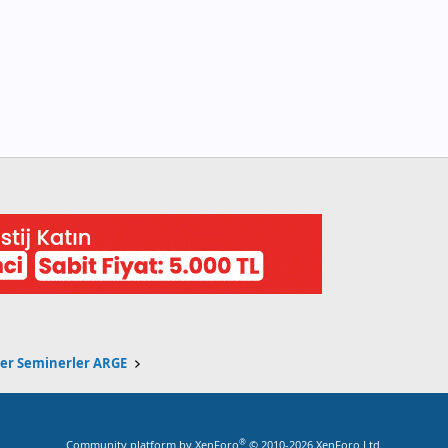
ler Seminerler ARGE
®
Community platform by XenForo
© 2010-2026 XenForo Ltd.