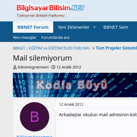
BBNET Forum
Yeni Eklenenler
BBNET Sem
Yeni mesajlar
Forumlarda ara
BBNET | EĞİTİM ve EĞİTİMCİLER FORUMU
Tüm Projeler Sistem
Mail silemiyorum
K
B
bilisimögretmeni
12 Aralık 2012
o
a
n
ş
b
l
u
a
y
n
u
g
12 Aralık 2012
b
ı
a
ç
B
Arkadaşlar okulun mail adresinin kotas
ş
t
l
a
a
r
t
i
bilisimögretme