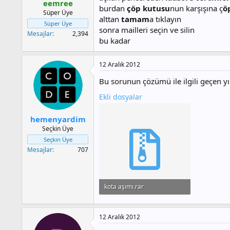
eemree
burdan
çöp kutusu
nun karşışına ç
ö
Süper Üye
alttan
tamam
a tıklayın
Süper Üye
sonra mailleri seçin ve silin
Mesajlar
2,394
bu kadar
12 Aralık 2012
Bu sorunun çözümü ile ilgili geçen yı
Ekli dosyalar
hemenyardim
Seçkin Üye
Seçkin Üye
Mesajlar
707
kota aşımı.rar
2.8 MB · Görüntüleme: 182
12 Aralık 2012