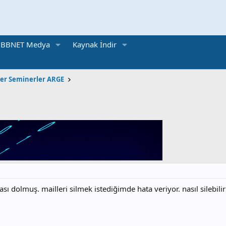
BBNET Medya
Kaynak İndir
ler Seminerler ARGE
ı dolmuş. mailleri silmek istediğimde hata veriyor. nasıl silebilir