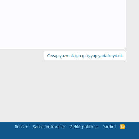
Cevap yazmak için giriş yap yada kayıt ol.
İletişim
Şartlar ve kurallar
Gizlilik politikası
Yardım
R
S
S