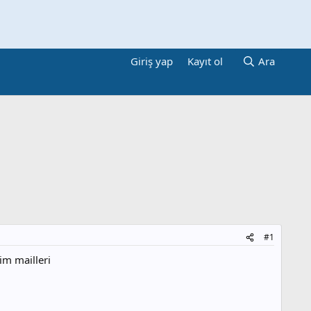
Giriş yap
Kayıt ol
Ara
#1
im mailleri