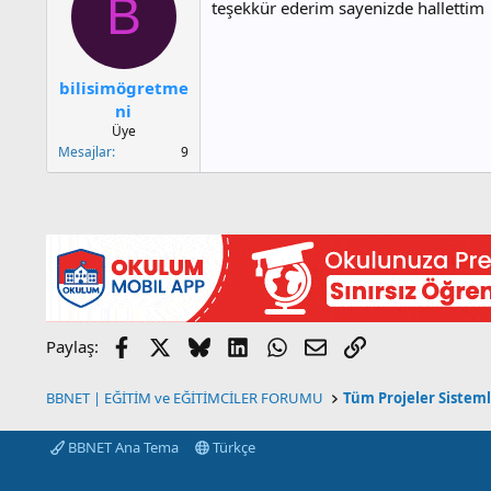
B
teşekkür ederim sayenizde hallettim
bilisimögretme
ni
Üye
Mesajlar
9
Facebook
X
Bluesky
LinkedIn
WhatsApp
E-posta
Link
Paylaş:
BBNET | EĞİTİM ve EĞİTİMCİLER FORUMU
Tüm Projeler Sistem
BBNET Ana Tema
Türkçe