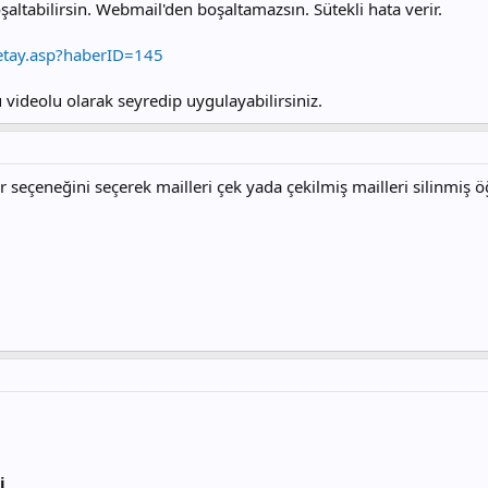
altabilirsin. Webmail'den boşaltamazsın. Sütekli hata verir.
etay.asp?haberID=145
ideolu olarak seyredip uygulayabilirsiniz.
 seçeneğini seçerek mailleri çek yada çekilmiş mailleri silinmiş 
i