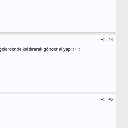
#4
öğelerdende kaldırarak gönder al yap! :+1:
#5