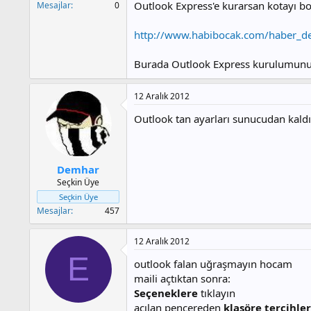
Outlook Express'e kurarsan kotayı boş
Mesajlar
0
http://www.habibocak.com/haber_d
Burada Outlook Express kurulumunu v
12 Aralık 2012
Outlook tan ayarları sunucudan kaldır
Demhar
Seçkin Üye
Seçkin Üye
Mesajlar
457
12 Aralık 2012
E
outlook falan uğraşmayın hocam
maili açtıktan sonra:
Seçeneklere
tıklayın
açılan pencereden
klasöre tercihler