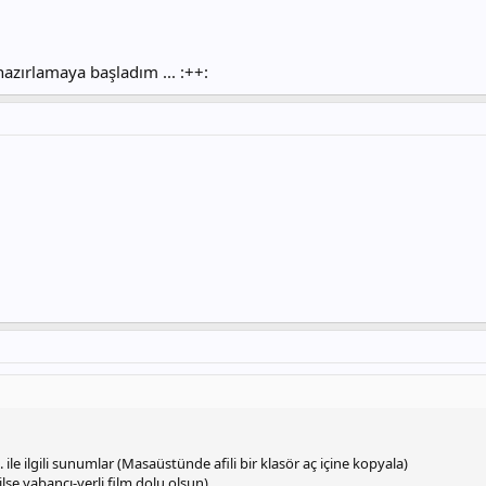
zırlamaya başladım ... :++:
 ile ilgili sunumlar (Masaüstünde afili bir klasör aç içine kopyala)
lse yabancı-yerli film dolu olsun)