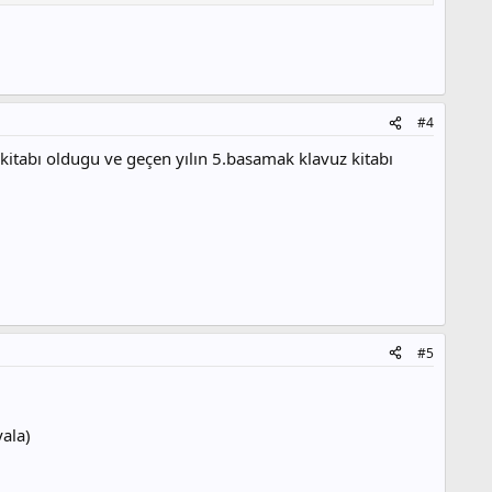
#4
kitabı oldugu ve geçen yılın 5.basamak klavuz kitabı
#5
yala)