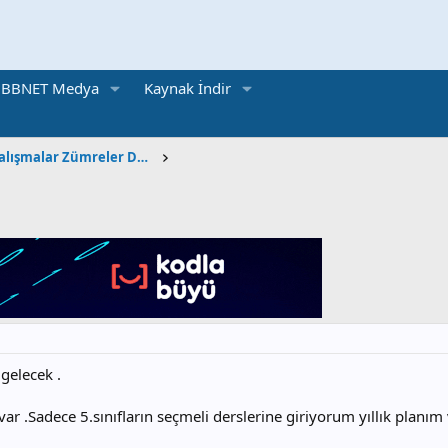
BBNET Medya
Kaynak İndir
Sınavlar Akademik Çalışmalar Zümreler Dökümanlar
gelecek .
r .Sadece 5.sınıfların seçmeli derslerine giriyorum yıllık planım 