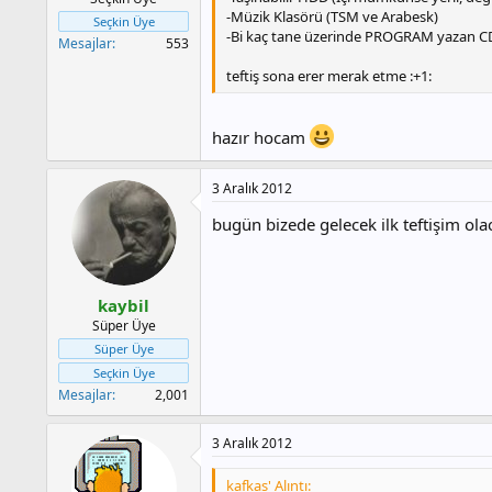
-Müzik Klasörü (TSM ve Arabesk)
Seçkin Üye
-Bi kaç tane üzerinde PROGRAM yazan 
Mesajlar
553
teftiş sona erer merak etme :+1:
hazır hocam
3 Aralık 2012
bugün bizede gelecek ilk teftişim olac
kaybil
Süper Üye
Süper Üye
Seçkin Üye
Mesajlar
2,001
3 Aralık 2012
kafkas' Alıntı: