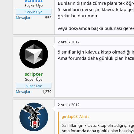
a
h
Bunların dışında zümre planı tek öğ
Seçkin Üye
n
i
5. sınıfların dersi için klavuz kita
Seçkin Üye
grekir bu durumda.
Mesajlar
553
veya dosyamda başka bulunası gerek
2 Aralık 2012
5.sınıflar için kılavuz kitap olmadığ
Ama forumda daha günlük plan hazı
scripter
Süper Üye
Süper Üye
Mesajlar
1,279
2 Aralık 2012
girdap08' Alıntı:
5.sınıflar için kılavuz kitap olmadığı içi
Ama forumda daha günlük plan hazırlay