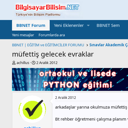
BBNET Forum
Yeni Eklenenler
BBNET Sem
Yeni mesajlar
Forumlarda ara
BBNET | EĞİTİM ve EĞİTİMCİLER FORUMU
müfettiş gelecek evraklar
K
B
achillus
2 Aralık 2012
o
a
n
ş
b
l
u
a
y
n
u
g
2 Aralık 2012
b
ı
a
ç
arkadaşlar yarına okulmuza müfettiş 
ş
t
l
a
Bt rehber öğretmeni çalışma planım va
a
r
t
i
achillus