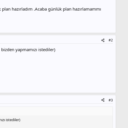
llık plan hazırladım .Acaba günlük plan hazırlamammı
#2
e bizden yapmamızı istediler)
#3
zı istediler)