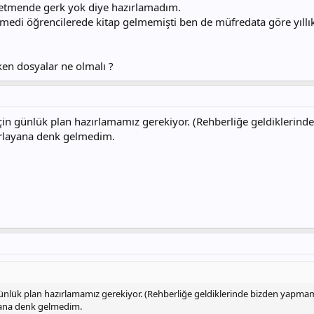
retmende gerk yok diye hazırlamadım.
p gelmedi öğrencilerede kitap gelmemişti ben de müfredata göre yı
en dosyalar ne olmalı ?
ı için günlük plan hazırlamamız gerekiyor. (Rehberliğe geldiklerind
rlayana denk gelmedim.
n günlük plan hazırlamamız gerekiyor. (Rehberliğe geldiklerinde bizden yapmamı
ana denk gelmedim.