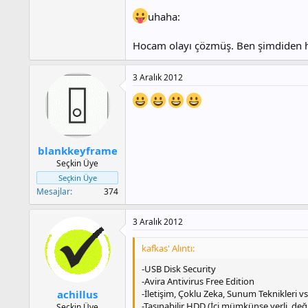
uhaha:
Hocam olayı çözmüş. Ben şimdiden ha
3 Aralık 2012
blankkeyframe
Seçkin Üye
Seçkin Üye
Mesajlar
374
3 Aralık 2012
kafkas' Alıntı:
-USB Disk Security
-Avira Antivirus Free Edition
-İletişim, Çoklu Zeka, Sunum Teknikleri vs.
achillus
-Taşınabilir HDD (İçi mümkünse yerli, deği
Seçkin Üye