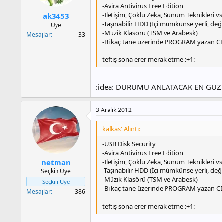
-Avira Antivirus Free Edition
-İletişim, Çoklu Zeka, Sunum Teknikleri vs.
ak3453
-Taşınabilir HDD (İçi mümkünse yerli, deği
Üye
-Müzik Klasörü (TSM ve Arabesk)
Mesajlar
33
-Bi kaç tane üzerinde PROGRAM yazan 
teftiş sona erer merak etme :+1:
:idea: DURUMU ANLATACAK EN GUZEL
3 Aralık 2012
kafkas' Alıntı:
-USB Disk Security
-Avira Antivirus Free Edition
-İletişim, Çoklu Zeka, Sunum Teknikleri vs.
netman
-Taşınabilir HDD (İçi mümkünse yerli, deği
Seçkin Üye
-Müzik Klasörü (TSM ve Arabesk)
Seçkin Üye
-Bi kaç tane üzerinde PROGRAM yazan 
Mesajlar
386
teftiş sona erer merak etme :+1: