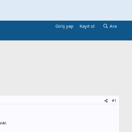
Giriş yap
Kayıt ol
Ara
#1
var.