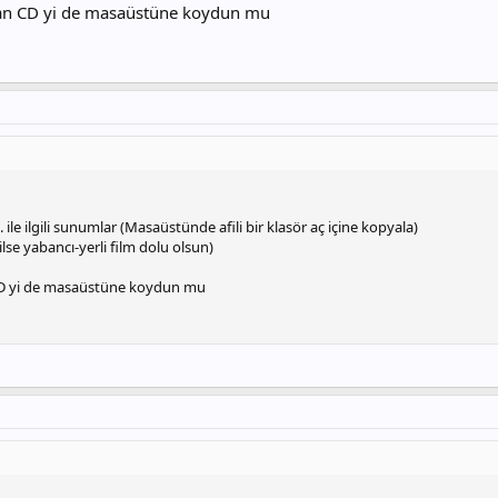
an CD yi de masaüstüne koydun mu
 ile ilgili sunumlar (Masaüstünde afili bir klasör aç içine kopyala)
lse yabancı-yerli film dolu olsun)
CD yi de masaüstüne koydun mu