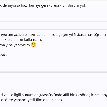
ak demiyorsa hazırlamayı gerektirecek bir durum yok
iriyorum acaba en azından elimizde geçen yıl 5 .basamak öğrenci 
yıllık planınımı kullansam.
 ama yine yapmısım
aba ?
i vs. ile ilgili sunumlar (Masaüstünde afili bir klasör aç içine kop
 değilse yabancı-yerli film dolu olsun)