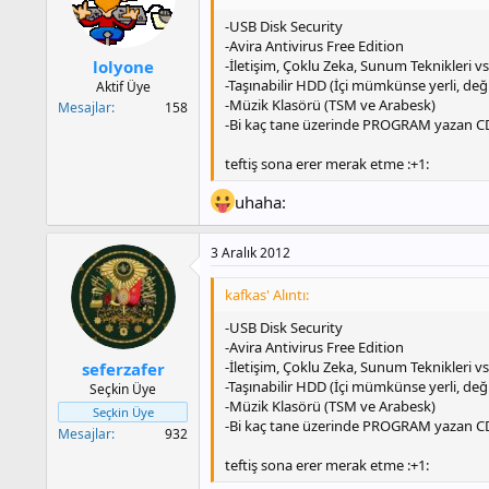
-USB Disk Security
-Avira Antivirus Free Edition
-İletişim, Çoklu Zeka, Sunum Teknikleri vs.
lolyone
-Taşınabilir HDD (İçi mümkünse yerli, deği
Aktif Üye
-Müzik Klasörü (TSM ve Arabesk)
Mesajlar
158
-Bi kaç tane üzerinde PROGRAM yazan 
teftiş sona erer merak etme :+1:
uhaha:
3 Aralık 2012
kafkas' Alıntı:
-USB Disk Security
-Avira Antivirus Free Edition
-İletişim, Çoklu Zeka, Sunum Teknikleri vs.
seferzafer
-Taşınabilir HDD (İçi mümkünse yerli, deği
Seçkin Üye
-Müzik Klasörü (TSM ve Arabesk)
Seçkin Üye
-Bi kaç tane üzerinde PROGRAM yazan 
Mesajlar
932
teftiş sona erer merak etme :+1: