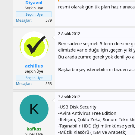
Diyavol
resmi olarak günlük plan hazırlanac
Seçkin Üye
Seçkin Üye
Mesajlar
579
2 Aralık 2012
Ben sadece seçmeli 5 lerin dersine g
elimizde var olduğu için ,geçen yılki 
Bu arada zümre gerek yok deniliyo
achillus
Başka biirşey istenebilirmi bizden ac
Seçkin Üye
Seçkin Üye
Mesajlar
553
3 Aralık 2012
K
-USB Disk Security
-Avira Antivirus Free Edition
-İletişim, Çoklu Zeka, Sunum Teknikler
-Taşınabilir HDD (İçi mümkünse yerli,
kafkas
-Müzik Klasörü (TSM ve Arabesk)
Süper Üye