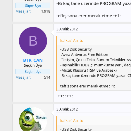
-Bi kaç tane üzerinde PROGRAM yaz
Süper Üye
Mesajlar
1,918
teftiş sona erer merak etme :+1:
3 Aralık 2012
B
kafkas' Alıntı:
-USB Disk Security
-Avira Antivirus Free Edition
-İletişim, Çoklu Zeka, Sunum Teknikleri vs.
BTR_CAN
-Taşınabilir HDD (İçi mümkünse yerli, deği
Seçkin Üye
-Müzik Klasörü (TSM ve Arabesk)
Seçkin Üye
-Bi kaç tane üzerinde PROGRAM yazan 
Mesajlar
514
teftiş sona erer merak etme :+1:
:++: :++:
3 Aralık 2012
kafkas' Alıntı:
-USB Disk Security