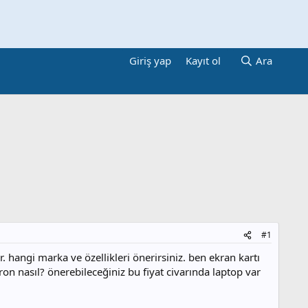
Giriş yap
Kayıt ol
Ara
#1
ngi marka ve özellikleri önerirsiniz. ben ekran kartı
on nasıl? önerebileceğiniz bu fiyat civarında laptop var