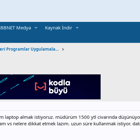
BBNET Medya
Kaynak İndir
İşletim Sistemleri Programlar Uygulamalar Oyunlar
aptop almak istiyoruz. müdürüm 1500 ytl civarında düşünüyor. ha
m vs nelere dikkat etmek lazım. uzun süre kullanmak istiyor. datr