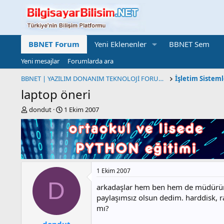
BBNET Forum
Yeni Eklenenler
BBNET Sem
Yeni mesajlar
Forumlarda ara
BBNET | YAZILIM DONANIM TEKNOLOJİ FORUMU
laptop öneri
K
B
dondut
1 Ekim 2007
o
a
n
ş
b
l
u
a
y
n
u
g
1 Ekim 2007
b
ı
a
ç
D
arkadaşlar hem ben hem de müdürüm l
ş
t
paylaşımsız olsun dedim. harddisk, ra
l
a
mı?
a
r
t
i
dondut