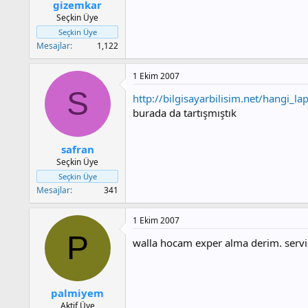
gizemkar
Seçkin Üye
Seçkin Üye
Mesajlar
1,122
1 Ekim 2007
S
http://bilgisayarbilisim.net/hangi_l
burada da tartışmıştık
safran
Seçkin Üye
Seçkin Üye
Mesajlar
341
1 Ekim 2007
P
walla hocam exper alma derim. servis 
palmiyem
Aktif Üye