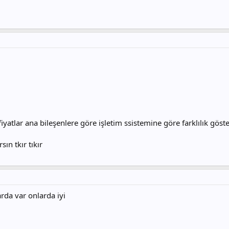
fiyatlar ana bileşenlere göre işletim ssistemine göre farklılık gös
sın tkır tıkır
rda var onlarda iyi