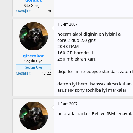
a
h
Site Gezgini
n
i
Mesajlar
79
1 Ekim 2007
hocam alabildiğinin en iyisini al
core 2 duo 2.0 ghz
2048 RAM
160 GB harddiskl
gizemkar
256 mb ekran kartı
Seçkin Üye
Seçkin Üye
diğerlerini neredeyse standart zaten 
Mesajlar
1,122
datron iyi hem lisanssız alırsn kullanır
asus HP sony toshiba iyi markalar
1 Ekim 2007
bu arada packertBell ve IBM lenavola