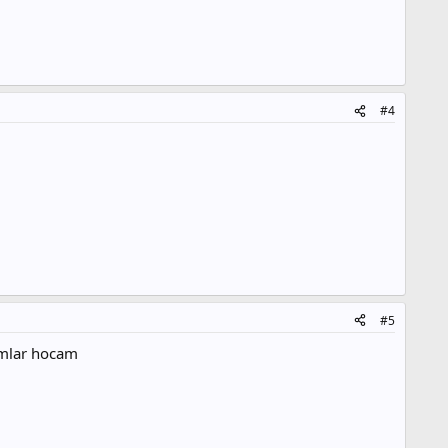
#4
#5
şamlar hocam