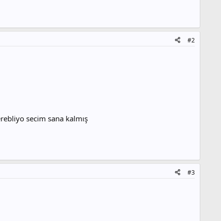
#2
terebliyo secim sana kalmış
#3