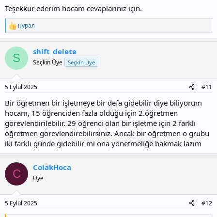
Teşekkür ederim hocam cevaplarınız için.
нурал
T
e
p
shift_delete
k
S
i
Seçkin Üye
Seçkin Üye
l
e
r
5 Eylül 2025
#11
:
Bir öğretmen bir işletmeye bir defa gidebilir diye biliyorum
hocam, 15 öğrenciden fazla olduğu için 2.öğretmen
görevlendirilebilir. 29 öğrenci olan bir işletme için 2 farklı
öğretmen görevlendirebilirsiniz. Ancak bir öğretmen o grubu
iki farklı günde gidebilir mi ona yönetmeliğe bakmak lazım
ColakHoca
C
Üye
5 Eylül 2025
#12