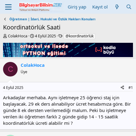
Giriş yap
Kayıt ol
Öğretmen | İdari, Hukuki ve Özlük Hakları Konuları
Koordinatörlük Saati
K
B
E
ColakHoca
4 Eylül 2025
@koordinatörlük
o
a
t
n
ş
i
b
l
k
u
a
e
y
n
t
ColakHoca
C
u
g
l
Üye
b
ı
e
a
ç
r
ş
t
4 Eylül 2025
#1
l
a
a
r
Arkadaşlar merhaba. Aynı işletmeye 25 öğrenci staj için
t
i
başlayacak. 29 ek ders alınabiliyor ücret hesabımıza göre. Bir
a
h
günde 8 ek dersten verilemediği malum. Peki bu işletmeye
n
i
verilen iki öğretmen farklı 2 günde gidip 14 - 15 saatlik
koordinatörlük ücreti alabilir mi ?