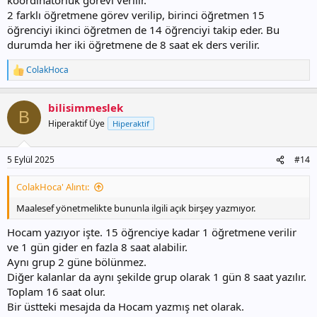
2 farklı öğretmene görev verilip, birinci öğretmen 15
öğrenciyi ikinci öğretmen de 14 öğrenciyi takip eder. Bu
durumda her iki öğretmene de 8 saat ek ders verilir.
ColakHoca
T
e
p
bilisimmeslek
k
B
i
Hiperaktif Üye
Hiperaktif
l
e
r
5 Eylül 2025
#14
:
ColakHoca' Alıntı:
Maalesef yönetmelikte bununla ilgili açık birşey yazmıyor.
Hocam yazıyor işte. 15 öğrenciye kadar 1 öğretmene verilir
ve 1 gün gider en fazla 8 saat alabilir.
Aynı grup 2 güne bölünmez.
Diğer kalanlar da aynı şekilde grup olarak 1 gün 8 saat yazılır.
Toplam 16 saat olur.
Bir üstteki mesajda da Hocam yazmış net olarak.