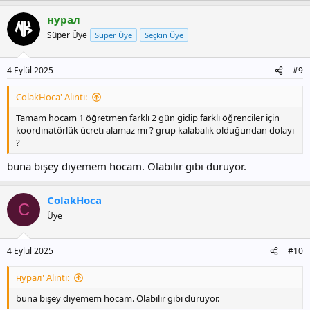
нурал
Süper Üye
Süper Üye
Seçkin Üye
4 Eylül 2025
#9
ColakHoca' Alıntı:
Tamam hocam 1 öğretmen farklı 2 gün gidip farklı öğrenciler için
koordinatörlük ücreti alamaz mı ? grup kalabalık olduğundan dolayı
?
buna bişey diyemem hocam. Olabilir gibi duruyor.
ColakHoca
C
Üye
4 Eylül 2025
#10
нурал' Alıntı:
buna bişey diyemem hocam. Olabilir gibi duruyor.