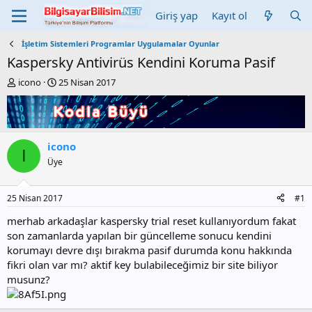
Giriş yap
Kayıt ol
İşletim Sistemleri Programlar Uygulamalar Oyunlar
Kaspersky Antivirüs Kendini Koruma Pasif
K
B
icono
25 Nisan 2017
o
a
n
ş
b
l
u
a
y
n
icono
I
u
g
Üye
b
ı
a
ç
ş
t
25 Nisan 2017
#1
l
a
a
r
merhab arkadaşlar kaspersky trial reset kullanıyordum fakat
t
i
son zamanlarda yapılan bir güncelleme sonucu kendini
a
h
korumayı devre dışı bırakma pasif durumda konu hakkında
n
i
fikri olan var mı? aktif key bulabileceğimiz bir site biliyor
musunz?