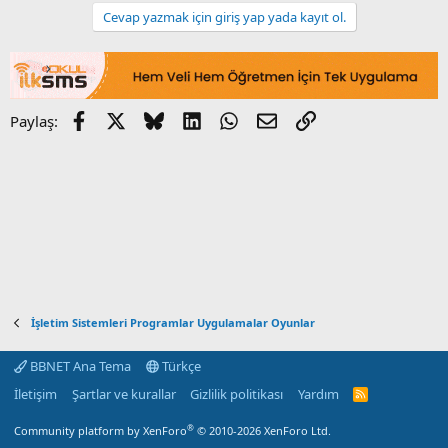
Cevap yazmak için giriş yap yada kayıt ol.
Facebook
X
Bluesky
LinkedIn
WhatsApp
E-posta
Link
Paylaş:
İşletim Sistemleri Programlar Uygulamalar Oyunlar
BBNET Ana Tema
Türkçe
İletişim
Şartlar ve kurallar
Gizlilik politikası
Yardım
R
S
S
®
Community platform by XenForo
© 2010-2026 XenForo Ltd.