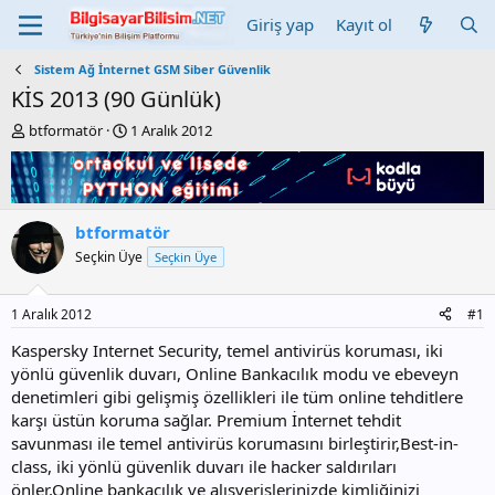
Giriş yap
Kayıt ol
Sistem Ağ İnternet GSM Siber Güvenlik
KİS 2013 (90 Günlük)
K
B
btformatör
1 Aralık 2012
o
a
n
ş
b
l
u
a
y
n
btformatör
u
g
Seçkin Üye
Seçkin Üye
b
ı
a
ç
ş
t
1 Aralık 2012
#1
l
a
a
r
Kaspersky Internet Security, temel antivirüs koruması, iki
t
i
yönlü güvenlik duvarı, Online Bankacılık modu ve ebeveyn
a
h
denetimleri gibi gelişmiş özellikleri ile tüm online tehditlere
n
i
karşı üstün koruma sağlar. Premium İnternet tehdit
savunması ile temel antivirüs korumasını birleştirir,Best-in-
class, iki yönlü güvenlik duvarı ile hacker saldırıları
önler,Online bankacılık ve alışverişlerinizde kimliğinizi