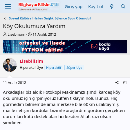
Giriş yap
Kayıt ol
Sosyal Kültürel Haber Sağlık Eğlence Spor Otomobil
Köy Okulumuza Yardım
K
B
Lisebilisim
11 Aralık 2012
o
a
n
ş
b
l
u
a
y
n
Lisebilisim
u
g
Hiperaktif Üye
Hiperaktif
Süper Üye
b
ı
a
ç
ş
t
11 Aralık 2012
#1
l
a
a
r
Arkadaşlar biz aldık Fotokopi Makinamızı şimdi kardeş köy
t
i
okulumuz için çırpınıyoruz lütfen tıklayın nolursunuz. Hiç
a
h
görmedim bilmemde ama merkeze bile 60km uzaktaymış
n
i
maille iletişim kurdular bizimle araştırdım gördüm gerçekten
durumları kötü destek olan herkesden Allah razı olsun
şimdiden.