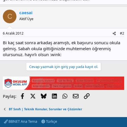
caesai
C
Aktif Üye
6 Aralık 2012
#2
Bi kaç saat sonra arkadaş aramıştı, ek başvuru sonucu okula
gelmiş. Sabah okula gittiğinizde muhtemelen öğrenmiş
olursunuz. hayırlı olsun :wink:
Cevap yazmak için giriş yap yada kayıt ol.
Facebook
X
Bluesky
LinkedIn
WhatsApp
E-posta
Link
Paylaş:
BT Sınıfı | Teknik Konular, Sorunlar ve Çözümler
BBNET Ana Tema
Türkçe