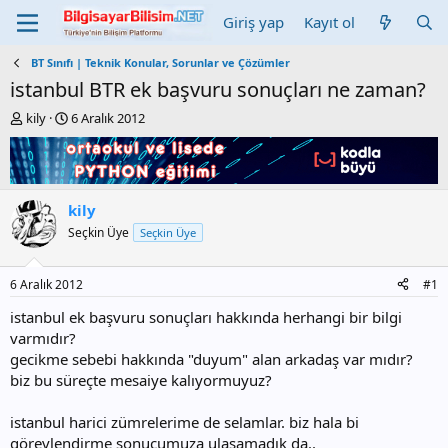
Giriş yap
Kayıt ol
BT Sınıfı | Teknik Konular, Sorunlar ve Çözümler
istanbul BTR ek başvuru sonuçları ne zaman?
K
B
kily
6 Aralık 2012
o
a
n
ş
b
l
u
a
y
n
kily
u
g
Seçkin Üye
Seçkin Üye
b
ı
a
ç
ş
t
6 Aralık 2012
#1
l
a
a
r
istanbul ek başvuru sonuçları hakkında herhangi bir bilgi
t
i
varmıdır?
a
h
gecikme sebebi hakkında "duyum" alan arkadaş var mıdır?
n
i
biz bu süreçte mesaiye kalıyormuyuz?
istanbul harici zümrelerime de selamlar. biz hala bi
görevlendirme sonucumuza ulaşamadık da..