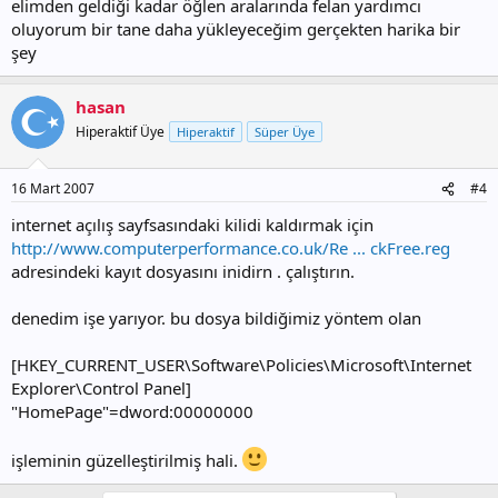
elimden geldiği kadar öğlen aralarında felan yardımcı
oluyorum bir tane daha yükleyeceğim gerçekten harika bir
şey
hasan
Hiperaktif Üye
Hiperaktif
Süper Üye
16 Mart 2007
#4
internet açılış sayfsasındaki kilidi kaldırmak için
http://www.computerperformance.co.uk/Re ... ckFree.reg
adresindeki kayıt dosyasını inidirn . çalıştırın.
denedim işe yarıyor. bu dosya bildiğimiz yöntem olan
[HKEY_CURRENT_USER\Software\Policies\Microsoft\Internet
Explorer\Control Panel]
"HomePage"=dword:00000000
işleminin güzelleştirilmiş hali.