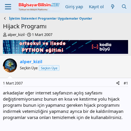
Giriş yap
Kayıt ol
İşletim Sistemleri Programlar Uygulamalar Oyunlar
Hijack Programı
K
B
alper_kizil
1 Mart 2007
o
a
n
ş
b
l
u
a
y
n
alper_kizil
u
g
Seçkin Üye
Seçkin Üye
b
ı
a
ç
ş
t
1 Mart 2007
#1
l
a
a
r
arkadaşlar eğer internet sayfanızın açılış sayfasını
t
i
değiştiremiyorsanız bunun en kısa ve kestirme yolu hijack
a
h
programı bunun için yapmanız gereken hijack programını
n
i
indirmek vetemizliğini yapmanız ayrıca bir de kaldırılmayan
programlar varsa onları temizlemek için de kullanabilrsiniz.