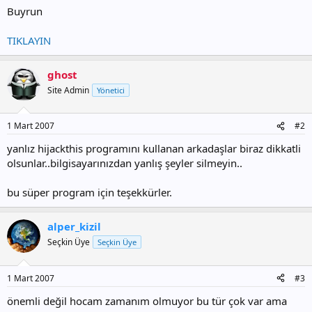
Buyrun
TIKLAYIN
ghost
Site Admin
Yönetici
1 Mart 2007
#2
yanlız hijackthis programını kullanan arkadaşlar biraz dikkatli
olsunlar..bilgisayarınızdan yanlış şeyler silmeyin..
bu süper program için teşekkürler.
alper_kizil
Seçkin Üye
Seçkin Üye
1 Mart 2007
#3
önemli değil hocam zamanım olmuyor bu tür çok var ama