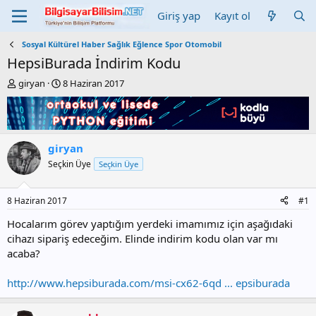
Giriş yap
Kayıt ol
Sosyal Kültürel Haber Sağlık Eğlence Spor Otomobil
HepsiBurada İndirim Kodu
K
B
giryan
8 Haziran 2017
o
a
n
ş
b
l
u
a
y
n
giryan
u
g
Seçkin Üye
Seçkin Üye
b
ı
a
ç
ş
t
8 Haziran 2017
#1
l
a
a
r
Hocalarım görev yaptığım yerdeki imamımız için aşağıdaki
t
i
cihazı sipariş edeceğim. Elinde indirim kodu olan var mı
a
h
acaba?
n
i
http://www.hepsiburada.com/msi-cx62-6qd ... epsiburada