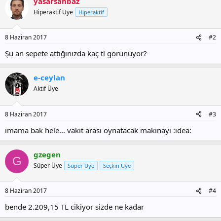
yasarsahbaz
Hiperaktif Üye
Hiperaktif
8 Haziran 2017
#2
Şu an sepete attığınızda kaç tl görünüyor?
e-ceylan
Aktif Üye
8 Haziran 2017
#3
imama bak hele... vakit arası oynatacak makinayı :idea:
gzegen
G
Süper Üye
Süper Üye
Seçkin Üye
8 Haziran 2017
#4
bende 2.209,15 TL cikiyor sizde ne kadar